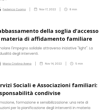
Federica Cuomo
Nov 17, 2022
8
min
abbassamento della soglia d’accesso
 materia di affidamento familiare
molare l'impegno solidale attraverso iniziative "light". La
dualità degli interventi.
Maria Cristina Arena
Nov 14, 2022
5
min
rvizi Sociali e Associazioni familiari:
sponsabilità condivise
mozione, formazione e sensibilizzazione: una rete di
ituzioni per la pianificazione degli interventi in materia