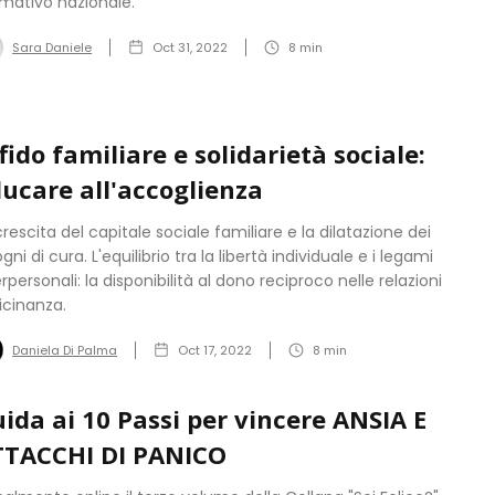
mativo nazionale.
Sara Daniele
Oct 31, 2022
8
min
fido familiare e solidarietà sociale:
ucare all'accoglienza
crescita del capitale sociale familiare e la dilatazione dei
ogni di cura. L'equilibrio tra la libertà individuale e i legami
erpersonali: la disponibilità al dono reciproco nelle relazioni
vicinanza.
Daniela Di Palma
Oct 17, 2022
8
min
ida ai 10 Passi per vincere ANSIA E
TTACCHI DI PANICO