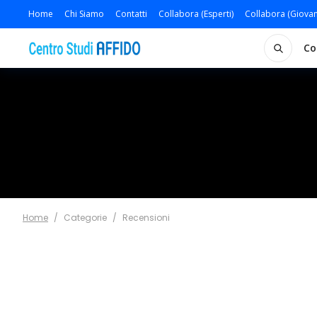
Home
Chi Siamo
Contatti
Collabora (Esperti)
Collabora (Giovan
Co
Home
/
Categorie
/
Recensioni