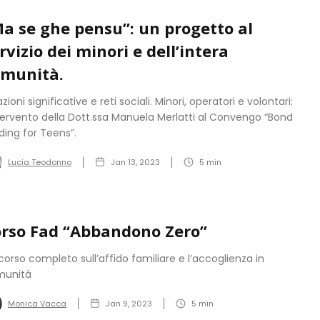
a se ghe pensu”: un progetto al
rvizio dei minori e dell’intera
omunità.
azioni significative e reti sociali. Minori, operatori e volontari:
ntervento della Dott.ssa Manuela Merlatti al Convengo “Bond
lding for Teens”.
Lucia Teodonno
Jan 13, 2023
5
min
rso Fad “Abbandono Zero”
corso completo sull’affido familiare e l’accoglienza in
munità
Monica Vacca
Jan 9, 2023
5
min