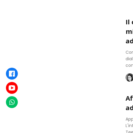
Il
mi
ad
Com
dia
con
Facebook
Youtube
Af
WhatsApp
ad
App
L'i
Tee