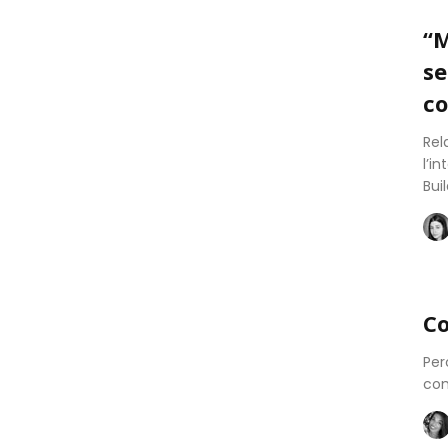
“M
se
c
Rel
l’i
Bui
Co
Per
co