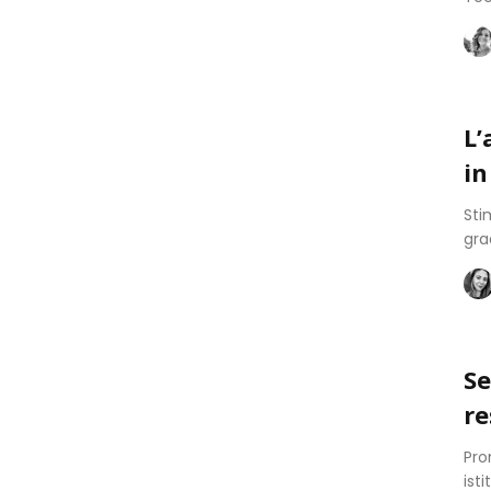
L’
in
Sti
gra
Se
re
Pro
ist