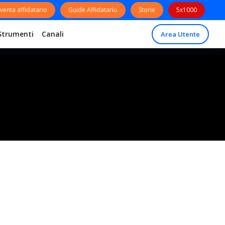
venta affidatario
Guide Affidatario
Storie
5x1000
Strumenti
Canali
Area Utente