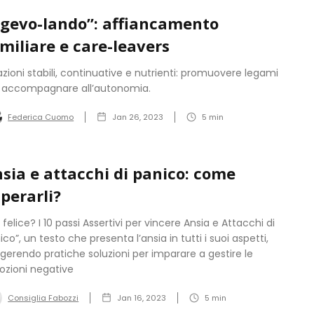
gevo-lando”: affiancamento
miliare e care-leavers
azioni stabili, continuative e nutrienti: promuovere legami
 accompagnare all’autonomia.
Federica Cuomo
Jan 26, 2023
5
min
sia e attacchi di panico: come
perarli?
i felice? I 10 passi Assertivi per vincere Ansia e Attacchi di
ico”, un testo che presenta l’ansia in tutti i suoi aspetti,
gerendo pratiche soluzioni per imparare a gestire le
zioni negative
Consiglia Fabozzi
Jan 16, 2023
5
min