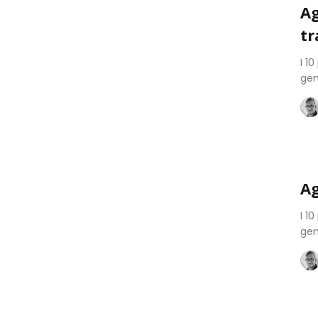
Ag
tr
I 1
gen
Ag
I 1
gen