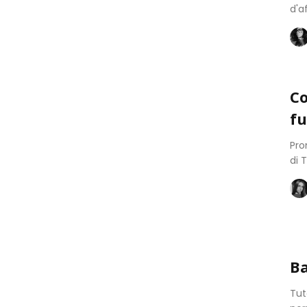
d'a
Co
fu
Pro
di 
Ba
Tut