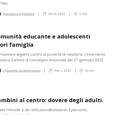
ffido.
Francesca D'Agostino
Nov 8, 2022
5
min
munità educante e adolescenti
ori famiglia
muovere legami contro la povertà di relazione. L'intervento
Tiziana Zannini al Convegno Nazionale del 27 gennaio 2022
Chiararita Sciannimanico
Nov 2, 2022
10
min
mbini al centro: dovere degli adulti.
ela minorile e de-istituzionalizzazione: il percorso