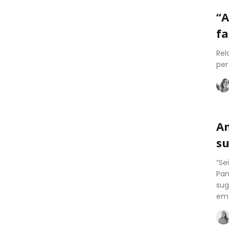
“A
fa
Rel
per
An
su
“Se
Pan
sug
emo