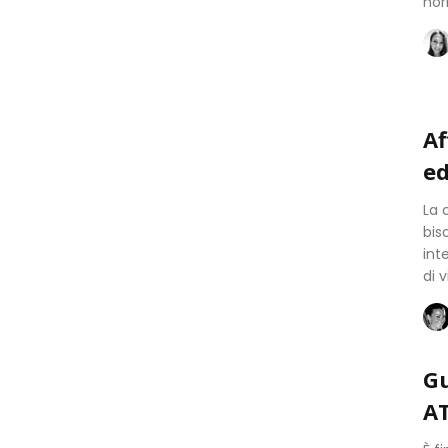
nor
Af
ed
La 
bis
int
di 
Gu
A