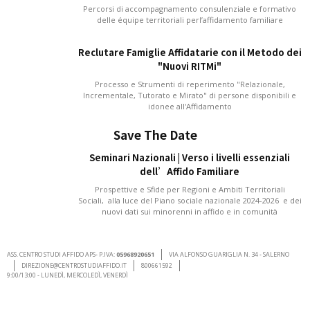
Percorsi di accompagnamento consulenziale e formativo
delle équipe territoriali perl’affidamento familiare
Reclutare Famiglie Affidatarie con il Metodo dei
"Nuovi RITMi"
Processo e Strumenti di reperimento "Relazionale,
Incrementale, Tutorato e Mirato" di persone disponibili e
idonee all'Affidamento
Save The Date
Seminari Nazionali | Verso i livelli essenziali
dell’Affido Familiare
Prospettive e Sfide per Regioni e Ambiti Territoriali
Sociali, alla luce del Piano sociale nazionale 2024-2026 e dei
nuovi dati sui minorenni in affido e in comunità
ASS. CENTRO STUDI AFFIDO APS- P.IVA:
05968920651
VIA ALFONSO GUARIGLIA N. 34 - SALERNO
DIREZIONE@CENTROSTUDIAFFIDO.IT
800661592
9:00/13:00 - LUNEDÌ, MERCOLEDÌ, VENERDÌ