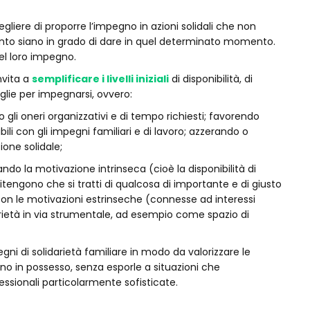
egliere di proporre l’impegno in azioni solidali che non
anto siano in grado di dare in quel determinato momento.
el loro impegno.
invita a
semplificare i livelli iniziali
di disponibilità, di
iglie per impegnarsi, ovvero:
 gli oneri organizzativi e di tempo richiesti; favorendo
ili con gli impegni familiari e di lavoro; azzerando o
ione solidale;
zando la motivazione intrinseca (cioè la disponibilità di
tengono che si tratti di qualcosa di importante e di giusto
n le motivazioni estrinseche (connesse ad interessi
darietà in via strumentale, ad esempio come spazio di
ni di solidarietà familiare in modo da valorizzare le
o in possesso, senza esporle a situazioni che
essionali particolarmente sofisticate.