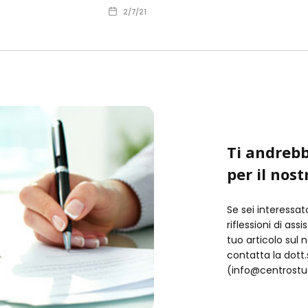
2/7/21
Ti andrebb
per il nost
Se sei interessat
riflessioni di ass
tuo articolo sul 
contatta la dot
(info@centrostud