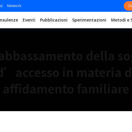
i)
Network
Di
nsulenze
Eventi
Pubblicazioni
Sperimentazioni
Metodi e 
bbassamento della so
d’accesso in materia d
affidamento familiare