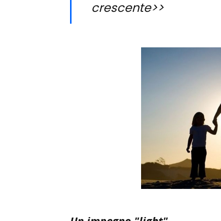
crescente>>
Un impegno "light"