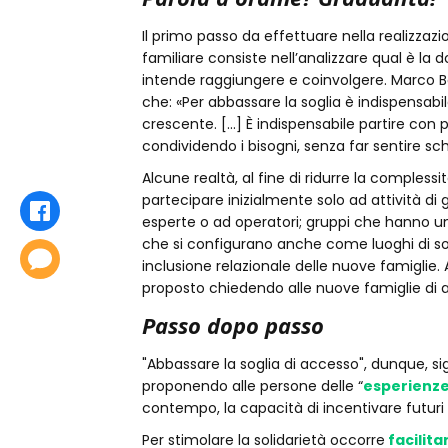
Il primo passo da effettuare nella realizz
familiare consiste nell’analizzare qual è la 
intende raggiungere e coinvolgere. Marco Bel
che: «Per abbassare la soglia è indispensabi
crescente. [...] È indispensabile partire con 
condividendo i bisogni, senza far sentire sch
Alcune realtà, al fine di ridurre la compless
partecipare inizialmente solo ad attività di
Condividi
esperte o ad operatori; gruppi che hanno u
che si configurano anche come luoghi di soc
Commenta
inclusione relazionale delle nuove famiglie
proposto chiedendo alle nuove famiglie di af
Passo dopo passo
"Abbassare la soglia di accesso", dunque, sign
proponendo alle persone delle “
esperienze
contempo, la capacità di incentivare futuri
Per stimolare la solidarietà occorre
facilita