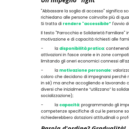
"Abbassare la soglia di accesso" significa sc
richiedano alle persone coinvolte più di qu
Si tratta di
rendere "accessibile”
l'avvio d
Il testo "Parrocchia e Solidarietà Familiare" 
motivazione e di capacità richiesti alle fam
- la
disponibilità pratica
: contenendo
attivazioni in fasce orarie e in zone compatib
limitando gli oneri economici connessi all’az
- la
motivazione personale
: valoriz
coloro che decidono di impegnarsi perché ri
in sé) ma anche accogliendo e lavorando co
diversi che inizialmente “utilizzano” la soli
socializzazione);
- la
capacità
: programmando gli impeg
competenze specifiche di cui le persone son
richiederebbero dotazioni attitudinali o prof
Parola d'ordine? Gradualità!