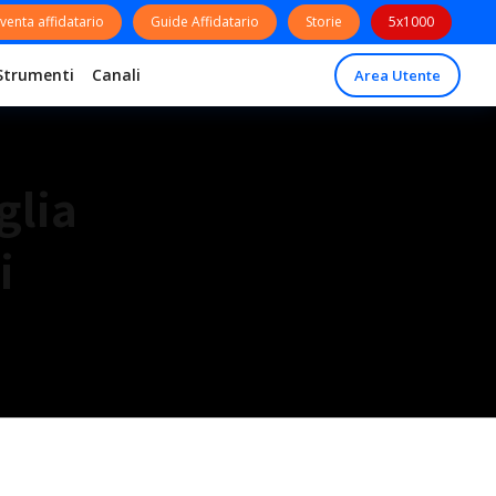
venta affidatario
Guide Affidatario
Storie
5x1000
Strumenti
Canali
Area Utente
glia
i