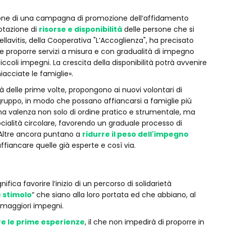
azione di una campagna di promozione dell’affidamento
dotazione di
risorse e disponibilità
delle persone che si
lavitis, della Cooperativa "L’Accoglienza", ha precisato
le proporre servizi a misura e con gradualità di impegno
piccoli impegni. La crescita della disponibilità potrà avvenire
iacciate le famiglie».
ità delle prime volte, propongono ai nuovi volontari di
 gruppo, in modo che possano affiancarsi a famiglie più
na valenza non solo di ordine pratico e strumentale, ma
ialità circolare, favorendo un graduale processo di
. Altre ancora puntano a
ridurre il peso dell'impegno
fiancare quelle già esperte e così via.
ifica favorire l’inizio di un percorso di solidarietà
 stimolo
” che siano alla loro portata ed che abbiano, al
 maggiori impegni.
re le prime esperienze
, il che non impedirà di proporre in