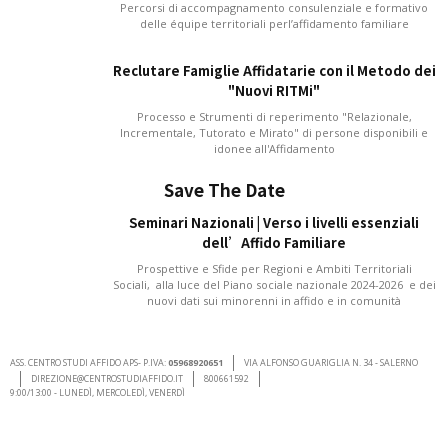
Percorsi di accompagnamento consulenziale e formativo
delle équipe territoriali perl’affidamento familiare
Reclutare Famiglie Affidatarie con il Metodo dei
"Nuovi RITMi"
Processo e Strumenti di reperimento "Relazionale,
Incrementale, Tutorato e Mirato" di persone disponibili e
idonee all'Affidamento
Save The Date
Seminari Nazionali | Verso i livelli essenziali
dell’Affido Familiare
Prospettive e Sfide per Regioni e Ambiti Territoriali
Sociali, alla luce del Piano sociale nazionale 2024-2026 e dei
nuovi dati sui minorenni in affido e in comunità
ASS. CENTRO STUDI AFFIDO APS- P.IVA:
05968920651
VIA ALFONSO GUARIGLIA N. 34 - SALERNO
DIREZIONE@CENTROSTUDIAFFIDO.IT
800661592
9:00/13:00 - LUNEDÌ, MERCOLEDÌ, VENERDÌ