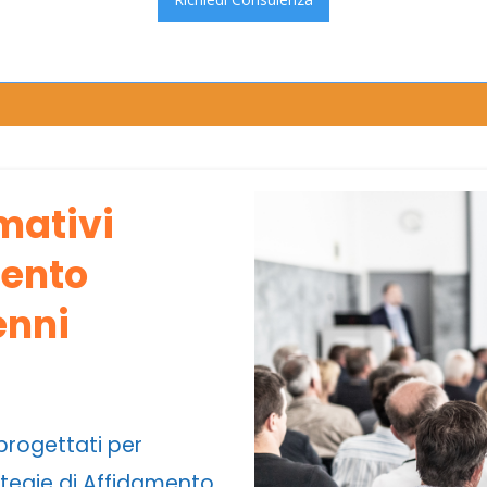
rmativi
mento
enni
 progettati per
ategie di Affidamento