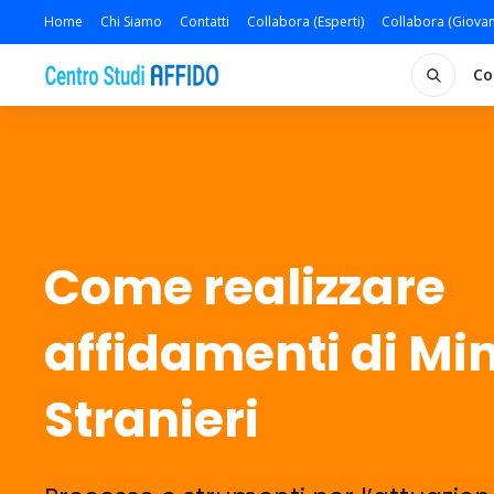
Home
Chi Siamo
Contatti
Collabora (Esperti)
Collabora (Giovan
Co
Come realizzare
affidamenti di Mi
Stranieri