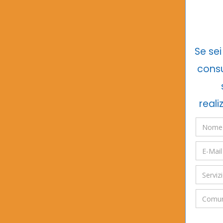
Se sei
consu
reali