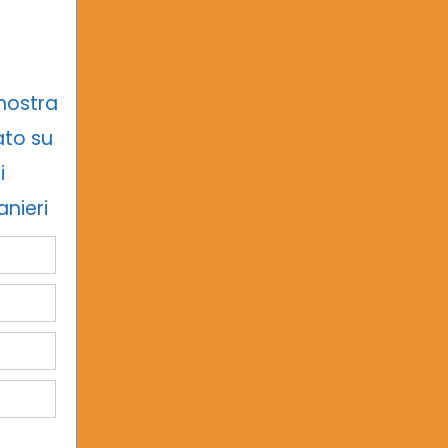
 nostra
ato su
i
anieri