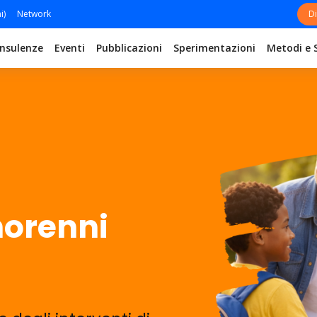
i)
Network
Di
nsulenze
Eventi
Pubblicazioni
Sperimentazioni
Metodi e 
norenni