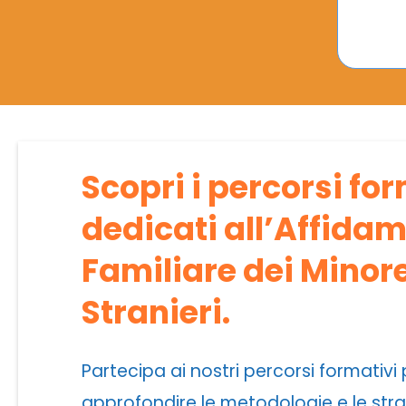
Scopri i percorsi fo
dedicati all’Affida
Familiare dei Minor
Stranieri.
Partecipa ai nostri percorsi formativi
approfondire le metodologie e le str