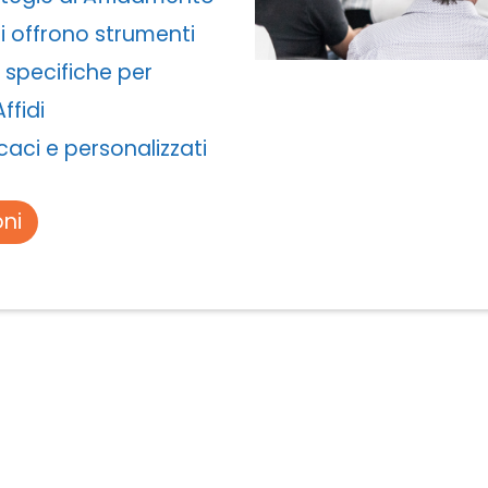
si offrono strumenti
e specifiche per
ffidi
caci e personalizzati
oni