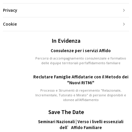
Privacy
Cookie
In Evidenza
Consulenze per i servizi Affido
Percorsi di accompagnamento consulenziale e formativo
delle équipe territoriali perl’affidamento familiare
Reclutare Famiglie Affidatarie con il Metodo dei
"Nuovi RITMi"
Processo e Strumenti di reperimento "Relazionale,
Incrementale, Tutorato e Mirato" di persone disponibili e
idonee all'Affidamento
Save The Date
Seminari Nazionali | Verso i livelli essenziali
dell’Affido Familiare