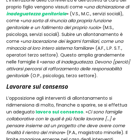
L’interruzione della convivenza e dell’attività di cura del
proprio figlio vengono vissuti come «
una dichiarazione di
inadeguatezza genitoriale
» (V.S., M.C., servizi sociali),
come «
una sorta di rinuncia alla propria funzione
genitoriale e un fallimento del proprio ruolo
» (M.S.,
psicologa, servizi sociali). Subire un allontanamento è
come «
una lacerazione dei legami familiari, come una
minaccia al loro intero sistema familiare
» (A.F., L.P. S.T.,
operatori terzo settore). Questo amplia grandemente
nelle famiglie il «
senso di inadeguatezza. Devono [perciò]
attivarsi percorsi di rafforzamento delle responsabilità
genitoriali
» (O.P., psicologa, terzo settore).
Lavorare sul consenso
L’opposizione agli interventi di allontanamento si
ridimensiona di molto, finanche a sparire, se si effettua
un adeguato
lavoro sul consenso
. «
Ci sono famiglie
collaborative con le quali è più facile lavorare […] e
pensare insieme ad un progetto che deve avere come
finalità il rientro del minore
» (P.A., magistrato minorile). Il
limite maggiore emerge nel caso degli interventi