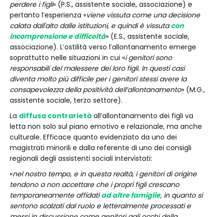
perdere i figli
» (P.S., assistente sociale, associazione) e
pertanto l’esperienza «
viene vissuta come una decisione
calata dall'alto dalle istituzioni, e quindi è vissuta
con
incomprensione e difficoltà
» (E.S., assistente sociale,
associazione). L’ostilità verso l’allontanamento emerge
soprattutto nelle situazioni in cui «
i genitori sono
responsabili del malessere dei loro figli. In questi casi
diventa molto più difficile per i genitori stessi avere la
consapevolezza della positività dell’allontanamento
» (M.G.,
assistente sociale, terzo settore).
La
diffusa contrarietà
all’allontanamento dei figli va
letta non solo sul piano emotivo e relazionale, ma anche
culturale. Efficace quanto evidenziato da uno dei
magistrati minorili e dalla referente di uno dei consigli
regionali degli assistenti sociali intervistati:
«
nel nostro tempo, e in questa realtà, i genitori di origine
tendono a non accettare che i propri figli crescano
temporaneamente affidati
ad altre famiglie
, in quanto si
sentono scalzati dal ruolo e letteralmente processati e
messi in discussione come genitori agli occhi della