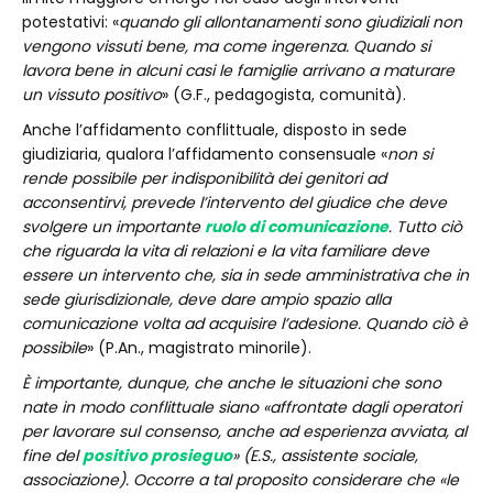
potestativi: «
quando gli allontanamenti sono giudiziali non
vengono vissuti bene, ma come ingerenza. Quando si
lavora bene in alcuni casi le famiglie arrivano a maturare
un vissuto positivo
» (G.F., pedagogista, comunità).
Anche l’affidamento conflittuale, disposto in sede
giudiziaria, qualora l’affidamento consensuale «
non si
rende possibile per indisponibilità dei genitori ad
acconsentirvi, prevede l’intervento del giudice che deve
svolgere un importante
ruolo di comunicazione
. Tutto ciò
che riguarda la vita di relazioni e la vita familiare deve
essere un intervento che, sia in sede amministrativa che in
sede giurisdizionale, deve dare ampio spazio alla
comunicazione volta ad acquisire l’adesione. Quando ciò è
possibile
» (P.An., magistrato minorile).
È importante, dunque, che anche le situazioni che sono
nate in modo conflittuale siano «affrontate dagli operatori
per lavorare sul consenso, anche ad esperienza avviata, al
fine del
positivo prosieguo
» (E.S., assistente sociale,
associazione). Occorre a tal proposito considerare che «le