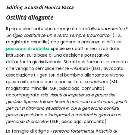
Editing a cura di Monica Vacca
Ostilità dilagante
Il primo elemento che emerge è che «
l’allontanamento di
un figlio costituisce un evento sempre traumatico
» (F.S.,
magistrato minorile) che genera la presenza di diffuse
posizioni di ostilità
, specie se coatti e realizzati dalle
istituzioni sulla base di una decisione potestativa
dell’autorità giurisdizionale. Si tratta di forme di intervento
che vengono semplicemente «
rifiutate
» (D.G., avvocato,
associazione). I genitori del bambino allontanato vivono
questa situazione come una sorta di «
punizione
» (M.L.,
magistrato minorile; G.P., psicologo, comunità),
accompagnata «
da vissuti di impotenza e paura del
giudizio. Spesso tali sentimenti non sono facilmente gestiti
per cui si ritrovano situazioni in cui si generano conflitti,
prese di posizione e incapacità a mettersi in gioco in un
percorso di crescita
» (G.P., psicologo, comunità).
Le famiglie di origine «
sentono fortemente il rischio di