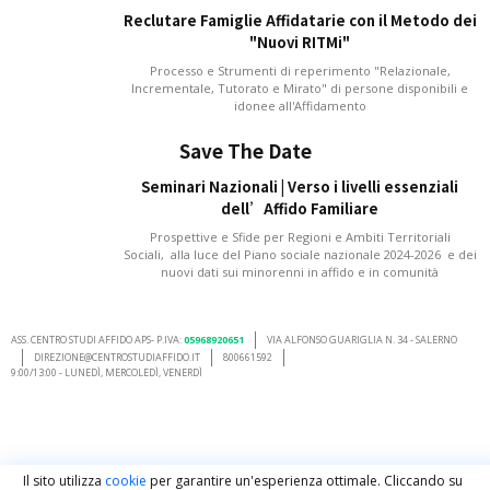
Reclutare Famiglie Affidatarie con il Metodo dei
"Nuovi RITMi"
Processo e Strumenti di reperimento "Relazionale,
Incrementale, Tutorato e Mirato" di persone disponibili e
idonee all'Affidamento
Save The Date
Seminari Nazionali | Verso i livelli essenziali
dell’Affido Familiare
Prospettive e Sfide per Regioni e Ambiti Territoriali
Sociali, alla luce del Piano sociale nazionale 2024-2026 e dei
nuovi dati sui minorenni in affido e in comunità
ASS. CENTRO STUDI AFFIDO APS- P.IVA:
05968920651
VIA ALFONSO GUARIGLIA N. 34 - SALERNO
DIREZIONE@CENTROSTUDIAFFIDO.IT
800661592
9:00/13:00 - LUNEDÌ, MERCOLEDÌ, VENERDÌ
Il sito utilizza
cookie
per garantire un'esperienza ottimale. Cliccando su