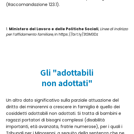
(Raccomandazione 123.1).
1.
Ministero del Lavoro e delle Politiche Sociali
,
Linee di indirizzo
per l’affidamento familiare
, in https://bi t.ly/3t3M3Dz
Gli "adottabili
non adottati"
Un altro dato significativo sulla parziale attuazione del
diritto dei minorenni a crescere in famiglia è quello dei
cosiddetti adottabili non adottati. Si tratta di bambini e
ragazzi portatori di bisogni complessi (disabilità
importanti, età avanzata, fratrie numerose), per i quali i
Tribunali per i Minorenni, a seguito della sentenza che ne