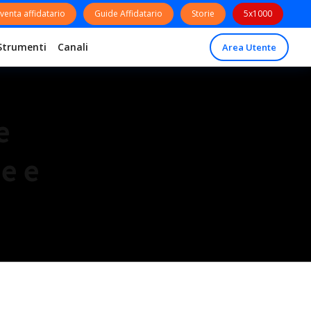
venta affidatario
Guide Affidatario
Storie
5x1000
Strumenti
Canali
Area Utente
e
e e