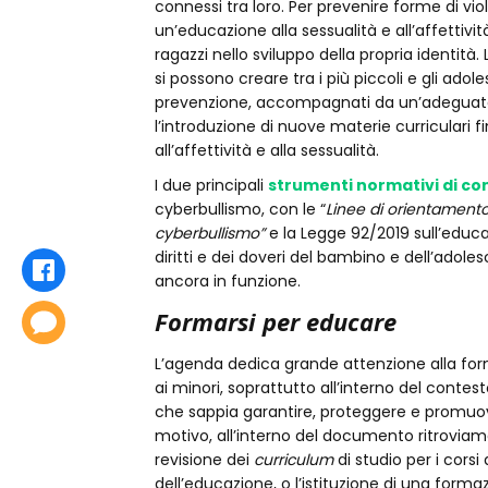
connessi tra loro. Per prevenire forme di vi
un’educazione alla sessualità e all’affettiv
ragazzi nello sviluppo della propria identità.
si possono creare tra i più piccoli e gli ad
prevenzione, accompagnati da un’adeguata f
l’introduzione di nuove materie curriculari f
all’affettività e alla sessualità.
I due principali
strumenti normativi di co
cyberbullismo, con le “
Linee di orientamento 
cyberbullismo”
e la Legge 92/2019 sull’educaz
diritti e dei doveri del bambino e dell’adole
Condividi
ancora in funzione.
Formarsi per educare
Commenta
L’agenda dedica grande attenzione alla for
ai minori, soprattutto all’interno del conte
che sappia garantire, proteggere e promu
motivo, all’interno del documento ritroviam
revisione dei
curriculum
di studio per i corsi
dell’educazione, o l’istituzione di una formazi