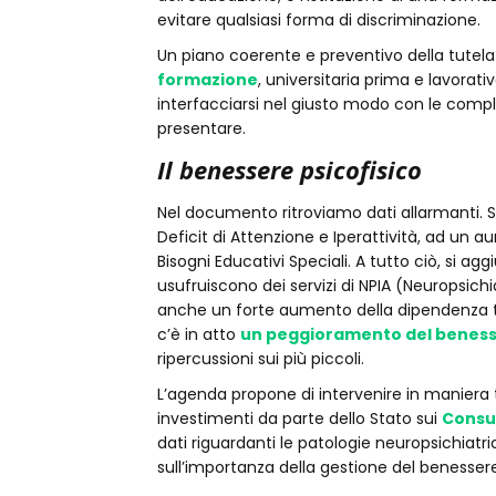
evitare qualsiasi forma di discriminazione.
Un piano coerente e preventivo della tutel
formazione
, universitaria prima e lavorati
interfacciarsi nel giusto modo con le com
presentare.
Il benessere psicofisico
Nel documento ritroviamo dati allarmanti. S
Deficit di Attenzione e Iperattività, ad un 
Bisogni Educativi Speciali. A tutto ciò, si a
usufruiscono dei servizi di NPIA (Neuropsich
anche un forte aumento della dipendenza te
c’è in atto
un peggioramento del benesse
ripercussioni sui più piccoli.
L’agenda propone di intervenire in maniera
investimenti da parte dello Stato sui
Consul
dati riguardanti le patologie neuropsichiatric
sull’importanza della gestione del benesser