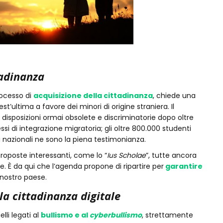
tadinanza
rocesso di
acquisizione della cittadinanza
, chiede una
st’ultima a favore dei minori di origine straniera. Il
disposizioni ormai obsolete e discriminatorie dopo oltre
si di integrazione migratoria; gli oltre 800.000 studenti
tici nazionali ne sono la piena testimonianza.
proposte interessanti, come lo “
Ius Scholae
”, tutte ancora
e. È da qui che l’agenda propone di ripartire per
garantire
 nostro paese.
lla cittadinanza digitale
lli legati al
bullismo e al
cyberbullismo
, strettamente