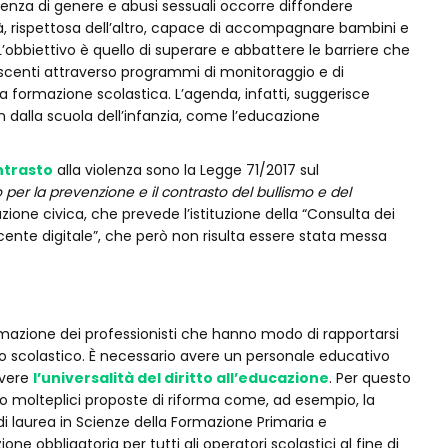
olenza di genere e abusi sessuali occorre diffondere
ità, rispettosa dell’altro, capace di accompagnare bambini e
 L’obbiettivo è quello di superare e abbattere le barriere che
olescenti attraverso programmi di monitoraggio e di
ormazione scolastica. L’agenda, infatti, suggerisce
in dalla scuola dell’infanzia, come l’educazione
ntrasto
alla violenza sono la Legge 71/2017 sul
per la prevenzione e il contrasto del bullismo e del
ione civica, che prevede l’istituzione della “Consulta dei
scente digitale”, che però non risulta essere stata messa
mazione dei professionisti che hanno modo di rapportarsi
sto scolastico. È necessario avere un personale educativo
overe
l’universalità del diritto all’educazione
. Per questo
o molteplici proposte di riforma come, ad esempio, la
 di laurea in Scienze della Formazione Primaria e
one obbligatoria per tutti gli operatori scolastici al fine di