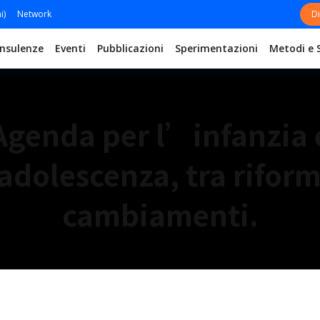
i)
Network
Di
nsulenze
Eventi
Pubblicazioni
Sperimentazioni
Metodi e 
Agenda per l’infanzia 
adolescenza, tra riform
cambiamenti.