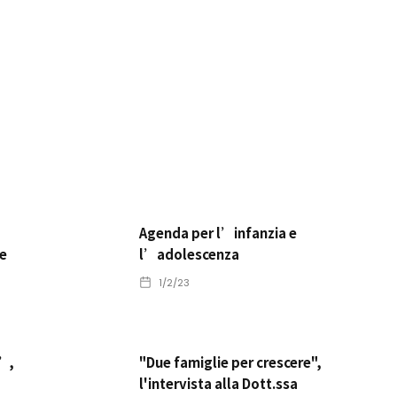
Agenda per l’infanzia e
 e
l’adolescenza
1/2/23
e”,
"Due famiglie per crescere",
l'intervista alla Dott.ssa