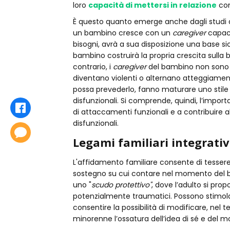
loro
capacità di mettersi in relazione
con 
È questo quanto emerge anche dagli studi 
un bambino cresce con un
caregiver
capace
bisogni, avrà a sua disposizione una base si
bambino costruirà la propria crescita sulla
contrario, i
caregiver
del bambino non sono di
diventano violenti o alternano atteggiamenti
possa prevederlo, fanno maturare uno stil
disfunzionali. Si comprende, quindi, l’impor
Condividi
di attaccamenti funzionali e a contribuire al
disfunzionali.
Commenta
Legami familiari integrativ
L'affidamento familiare consente di tesser
sostegno su cui contare nel momento del bi
uno "
scudo protettivo"
, dove l’adulto si prop
potenzialmente traumatici. Possono stimolar
consentire la possibilità di modificare, nel t
minorenne l’ossatura dell’idea di sé e del 