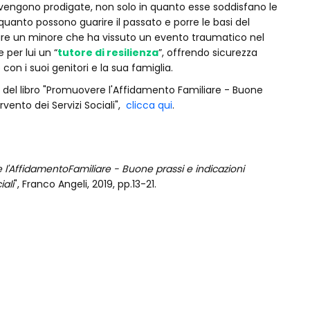
vengono prodigate, non solo in quanto esse soddisfano le
uanto possono guarire il passato e porre le basi del
re un minore che ha vissuto un evento traumatico nel
 per lui un “
tutore di resilienza
”, offrendo sicurezza
con i suoi genitori e la sua famiglia.
i del libro "Promuovere l'Affidamento Familiare - Buone
vento dei Servizi Sociali",
clicca qui
.
l'AffidamentoFamiliare - Buone prassi e indicazioni
iali
", Franco Angeli, 2019, pp.13-21.