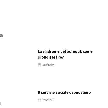
la
La sindrome del burnout: come
si può gestire?
30/10/21
Il servizio sociale ospedaliero
26/9/20
i