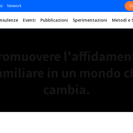
i)
Network
Di
nsulenze
Eventi
Pubblicazioni
Sperimentazioni
Metodi e 
romuovere l'affidamen
amiliare in un mondo c
cambia.