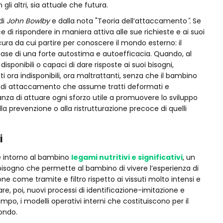
gli altri, sia attuale che futura.
di
John Bowlby
e dalla nota "Teoria dell’attaccamento
".
Se
 di rispondere in maniera attiva alle sue richieste e ai suoi
cura da cui partire per conoscere il mondo esterno: il
 base di una forte autostima e autoefficacia. Quando, al
sponibili o capaci di dare risposte ai suoi bisogni,
 ora indisponibili, ora maltrattanti, senza che il bambino
e di attaccamento che assume tratti deformati e
tanza di attuare ogni sforzo utile a promuovere lo sviluppo
la prevenzione o alla ristrutturazione precoce di quelli
i
e intorno al bambino
legami nutritivi e significativi
, un
sogno che permette al bambino di vivere l’esperienza di
one come tramite e filtro rispetto ai vissuti molto intensi e
e, poi, nuovi processi di identificazione-imitazione e
empo, i modelli operativi interni che costituiscono per il
mondo.