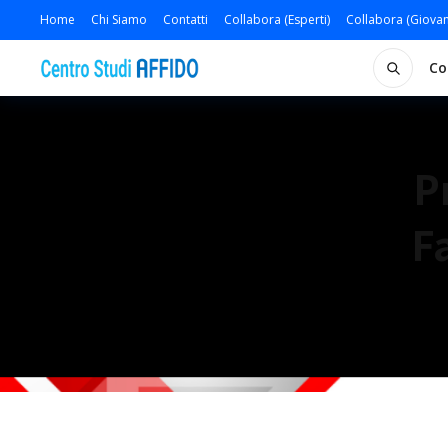
Home
Chi Siamo
Contatti
Collabora (Esperti)
Collabora (Giovan
Co
P
F