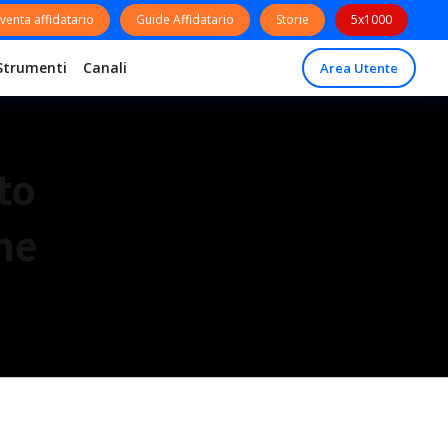
venta affidatario
Guide Affidatario
Storie
5x1000
Strumenti
Canali
Area Utente
to
he