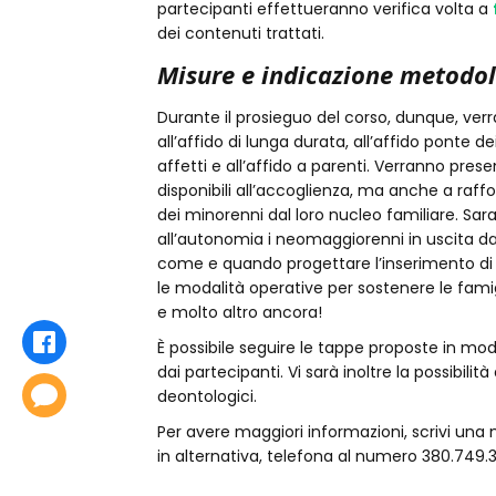
partecipanti effettueranno verifica volta a
dei contenuti trattati.
Misure e indicazione metodo
Durante il prosieguo del corso, dunque, verr
all’affido di lunga durata, all’affido ponte dei
affetti e all’affido a parenti. Verranno pres
disponibili all’accoglienza, ma anche a raff
dei minorenni dal loro nucleo familiare. Sa
all’autonomia i neomaggiorenni in uscita da
come e quando progettare l’inserimento di 
le modalità operative per sostenere le famig
e molto altro ancora!
Condividi
È possibile seguire le tappe proposte in moda
dai partecipanti. Vi sarà inoltre la possibilit
Commenta
deontologici.
Per avere maggiori informazioni, scrivi una 
in alternativa, telefona al numero 380.749.