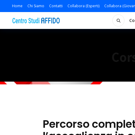
Home
Chi Siamo
Contatti
Collabora (Esperti)
Collabora (Giovan
Co
Cor
Percorso completo