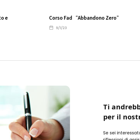
to e
Corso Fad “Abbandono Zero”
9/1/23
Ti andrebb
per il nost
Se sei interessat
riflessioni di ass