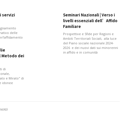
 servizi
Seminari Nazionali | Verso i
livelli essenziali dell’Affido
Familiare
pagnamento
mativo delle
Prospettive e Sfide per Regioni e
perl’affidamento
Ambiti Territoriali Sociali, alla luce
del Piano sociale nazionale 2024-
2026 e dei nuovi dati sui minorenni
lie
in affido e in comunità
il Metodo dei
i di
onale,
ato e Mirato" di
 e idonee
VENERDÌ