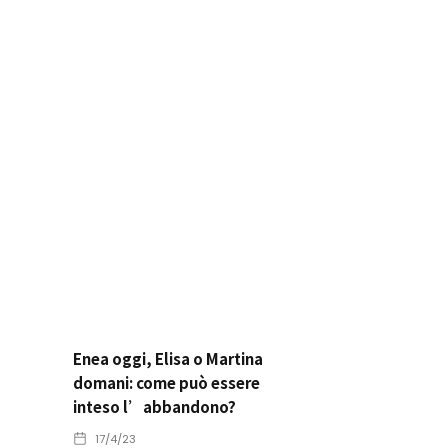
Enea oggi, Elisa o Martina
domani: come può essere
inteso l’abbandono?
17/4/23