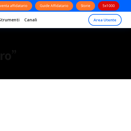
venta affidatario
Guide Affidatario
Storie
5x1000
Strumenti
Canali
Area Utente
ero”