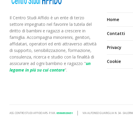
Il Centro Studi Affido è un ente di terzo
Home
settore impegnato nel favorire la tutela del
diritto di bambini e ragazzi a crescere in
Contatti
famiglia. Accompagna minorenni, genitori,
affidatari, operatori ed enti attraverso attività
Privacy
di supporto, sensibilizzazione, formazione,
consulenza, ricerca e studio con la finalità di
Cookie
assicurare ad ogni bambino e ragazzo "
un
legame in più
su cui contare
”.
ASS. CENTRO STUDI AFFIDO APS- P.IVA:
05968920651
VIA ALFONSO GUARIGLIA N. 34 - SALERN