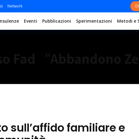
i)
Network
Di
nsulenze
Eventi
Pubblicazioni
Sperimentazioni
Metodi e 
so Fad “Abbandono Z
 sull’affido familiare e