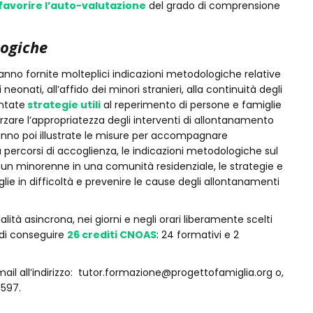
favorire l’auto-valutazione
del grado di comprensione
logiche
anno fornite molteplici indicazioni metodologiche relative
 neonati, all’affido dei minori stranieri, alla continuità degli
entate
strategie utili
al reperimento di persone e famiglie
orzare l’appropriatezza degli interventi di allontanamento
ranno poi illustrate le misure per accompagnare
 percorsi di accoglienza, le indicazioni metodologiche sul
un minorenne in una comunità residenziale, le strategie e
lie in difficoltà e prevenire le cause degli allontanamenti
lità asincrona, nei giorni e negli orari liberamente scelti
à di conseguire
26 crediti CNOAS
: 24 formativi e 2
mail all’indirizzo: tutor.formazione@progettofamiglia.org o,
3597.