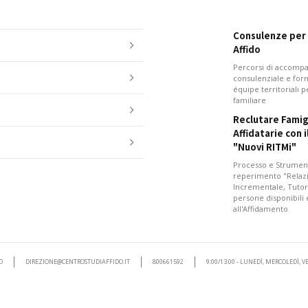
Consulenze per i
Affido
Percorsi di accom
consulenziale e for
équipe territoriali 
familiare
Reclutare Famig
Affidatarie con 
"Nuovi RITMi"
Processo e Strument
reperimento "Relazi
Incrementale, Tutor
persone disponibili
all'Affidamento
O
DIREZIONE@CENTROSTUDIAFFIDO.IT
800661592
9:00/13:00 - LUNEDÌ, MERCOLEDÌ, 