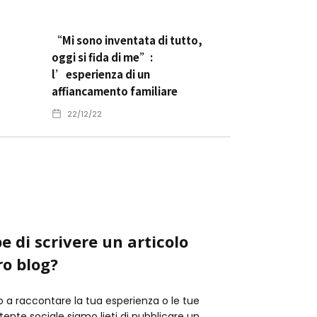
“Mi sono inventata di tutto,
oggi si fida di me”:
l’esperienza di un
affiancamento familiare
22/12/22
e di scrivere un articolo
ro blog?
o a raccontare la tua esperienza o le tue
istente sociale siamo lieti di pubblicare un