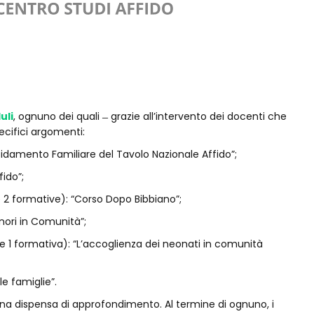
uli
, ognuno dei quali ̶ grazie all’intervento dei docenti che
ecifici argomenti:
ffidamento Familiare del Tavolo Nazionale Affido”;
fido”;
 e 2 formative): “Corso Dopo Bibbiano”;
nori in Comunità”;
e 1 formativa): “L’accoglienza dei neonati in comunità
e famiglie”.
 una dispensa di approfondimento. Al termine di ognuno, i