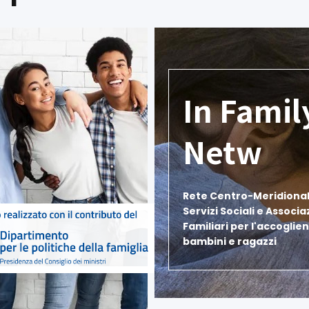
In Famil
Netw
Rete Centro-Meridional
Servizi Sociali e Associa
Familiari per l'accoglien
bambini e ragazzi