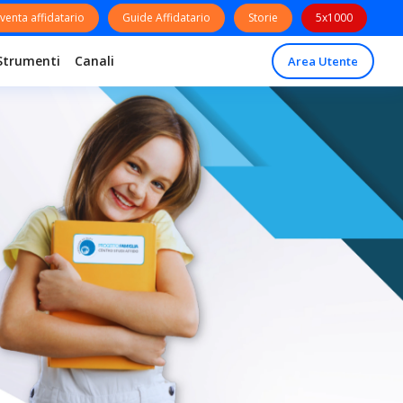
venta affidatario
Guide Affidatario
Storie
5x1000
Strumenti
Canali
Area Utente