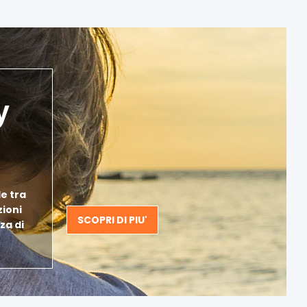
y
e tra
zioni
SCOPRI DI PIU'
za di