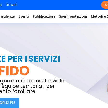
i)
Network
Di
nsulenze
Eventi
Pubblicazioni
Sperimentazioni
Metodi e 
 PER I SERVIZI
FIDO
agnamento consulenziale
équipe territoriali per
ento familiare
RI DI PIU'