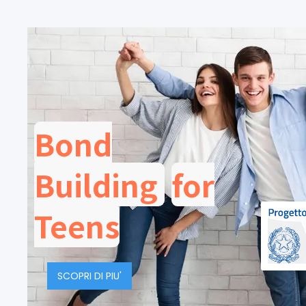
Bond
Building
for
Teens
SCOPRI DI PIU'