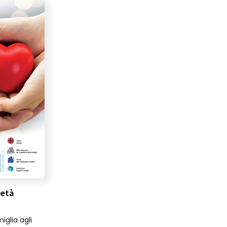
ietà
iglia agli