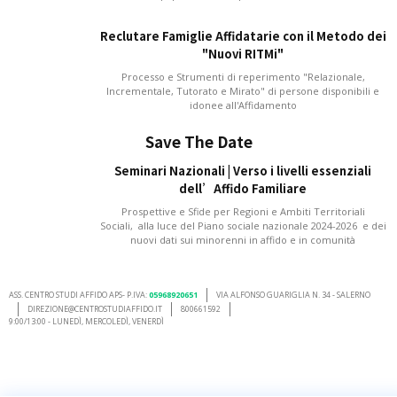
Reclutare Famiglie Affidatarie con il Metodo dei
"Nuovi RITMi"
Processo e Strumenti di reperimento "Relazionale,
Incrementale, Tutorato e Mirato" di persone disponibili e
idonee all'Affidamento
Save The Date
Seminari Nazionali | Verso i livelli essenziali
dell’Affido Familiare
Prospettive e Sfide per Regioni e Ambiti Territoriali
Sociali, alla luce del Piano sociale nazionale 2024-2026 e dei
nuovi dati sui minorenni in affido e in comunità
ASS. CENTRO STUDI AFFIDO APS- P.IVA:
05968920651
VIA ALFONSO GUARIGLIA N. 34 - SALERNO
DIREZIONE@CENTROSTUDIAFFIDO.IT
800661592
9:00/13:00 - LUNEDÌ, MERCOLEDÌ, VENERDÌ