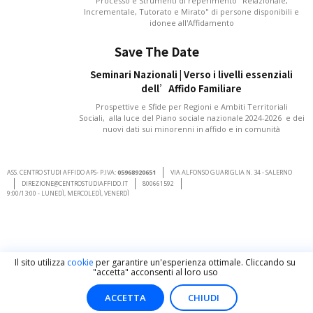
Processo e Strumenti di reperimento "Relazionale,
Incrementale, Tutorato e Mirato" di persone disponibili e
idonee all'Affidamento
Save The Date
Seminari Nazionali | Verso i livelli essenziali
dell’Affido Familiare
Prospettive e Sfide per Regioni e Ambiti Territoriali
Sociali, alla luce del Piano sociale nazionale 2024-2026 e dei
nuovi dati sui minorenni in affido e in comunità
ASS. CENTRO STUDI AFFIDO APS- P.IVA:
05968920651
VIA ALFONSO GUARIGLIA N. 34 - SALERNO
DIREZIONE@CENTROSTUDIAFFIDO.IT
800661592
9:00/13:00 - LUNEDÌ, MERCOLEDÌ, VENERDÌ
Il sito utilizza
cookie
per garantire un'esperienza ottimale. Cliccando su
"accetta" acconsenti al loro uso
ACCETTA
CHIUDI