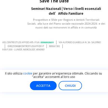
Save The Date
Seminari Nazionali | Verso i livelli essenziali
dell’Affido Familiare
Prospettive e Sfide per Regioni e Ambiti Territoriali
Sociali, alla luce del Piano sociale nazionale 2024-2026 e dei
nuovi dati sui minorenni in affido e in comunità
ASS. CENTRO STUDI AFFIDO APS- P.IVA:
05968920651
VIA ALFONSO GUARIGLIA N. 34 - SALERNO
DIREZIONE@CENTROSTUDIAFFIDO.IT
800661592
9:00/13:00 - LUNEDÌ, MERCOLEDÌ, VENERDÌ
Il sito utilizza
cookie
per garantire un'esperienza ottimale. Cliccando su
"accetta" acconsenti al loro uso
ACCETTA
CHIUDI