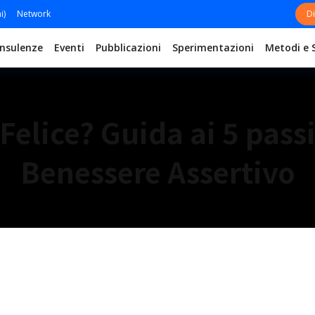
i)
Network
Di
nsulenze
Eventi
Pubblicazioni
Sperimentazioni
Metodi e 
 Felice? Guida ai 5 passi
Benessere Assertivo