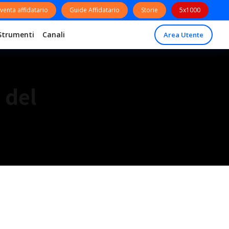
venta affidatario
Guide Affidatario
Storie
5x1000
Strumenti
Canali
Area Utente
 del