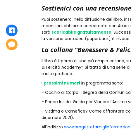
Sostienici con una recension
Puoi sostenerci nella diffusione del libro, i
recensioni abbiamo concordato con Amazon 
Condividi
sarà
scaricabile gratuitamente
. Success
la versione cartacea (paperback) è invece 
Commenta
La collana “Benessere & Feli
Il libro è il perno di una più ampia collana,
& Felicità Academy”. Si tratta di una serie 
molto proficuo.
I
prossimi numeri
in programma sono:
- Occhio al Corpo! I Segreti della Comunicaz
- Peace Inside. Guida per Vincere l'Ansia e v
- Vittima o Carnefice? Come affrontare confl
dicembre 2021).
All’indirizzo
www.progettofamigliaformazione