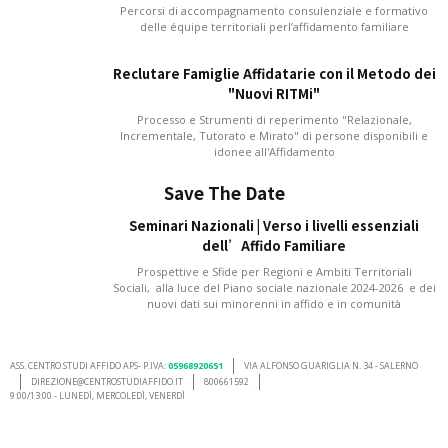
Percorsi di accompagnamento consulenziale e formativo
delle équipe territoriali perl’affidamento familiare
Reclutare Famiglie Affidatarie con il Metodo dei
"Nuovi RITMi"
Processo e Strumenti di reperimento "Relazionale,
Incrementale, Tutorato e Mirato" di persone disponibili e
idonee all'Affidamento
Save The Date
Seminari Nazionali | Verso i livelli essenziali
dell’Affido Familiare
Prospettive e Sfide per Regioni e Ambiti Territoriali
Sociali, alla luce del Piano sociale nazionale 2024-2026 e dei
nuovi dati sui minorenni in affido e in comunità
ASS. CENTRO STUDI AFFIDO APS- P.IVA:
05968920651
VIA ALFONSO GUARIGLIA N. 34 - SALERNO
DIREZIONE@CENTROSTUDIAFFIDO.IT
800661592
9:00/13:00 - LUNEDÌ, MERCOLEDÌ, VENERDÌ