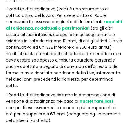
Il Reddito di cittadinanza (Rdc) è uno strumento di
politica attiva del lavoro. Per avere diritto al Rdc è
necessario il possesso congiunto di determinati
requisiti
di residenza, reddituali e patrimoniali
(tra gli altri,
essere cittadini italiani, europei o lungo soggiornanti e
risiedere in Italia da almeno 10 anni, di cui gli ultimi 2 in via
continuativa ed un ISEE inferiore a 9.360 euro annui),
riferiti al nucleo familiare. Il richiedente del beneficio non
deve essere sottoposto a misura cautelare personale,
anche adottata a seguito di convalida dell'arresto o del
fermo, o aver riportato condanne definitive, intervenute
nei dieci anni precedenti la richiesta, per determinati
delitti.
Il Reddito di cittadinanza assume la denominazione di
Pensione di cittadinanza nel caso di
nuclei familiari
composti esclusivamente da uno o più componenti di
età pari o superiore a 67 anni (adeguata agli incrementi
della speranza di vita).