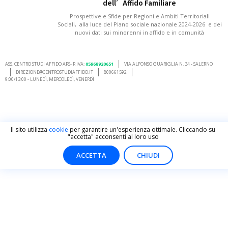
dell’Affido Familiare
Prospettive e Sfide per Regioni e Ambiti Territoriali
Sociali, alla luce del Piano sociale nazionale 2024-2026 e dei
nuovi dati sui minorenni in affido e in comunità
ASS. CENTRO STUDI AFFIDO APS- P.IVA:
05968920651
VIA ALFONSO GUARIGLIA N. 34 - SALERNO
DIREZIONE@CENTROSTUDIAFFIDO.IT
800661592
9:00/13:00 - LUNEDÌ, MERCOLEDÌ, VENERDÌ
Il sito utilizza
cookie
per garantire un'esperienza ottimale. Cliccando su
"accetta" acconsenti al loro uso
ACCETTA
CHIUDI