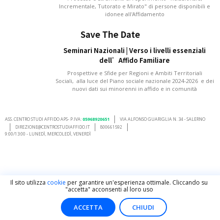
Incrementale, Tutorato e Mirato" di persone disponibili e
idonee all'Affidamento
Save The Date
Seminari Nazionali | Verso i livelli essenziali
dell’Affido Familiare
Prospettive e Sfide per Regioni e Ambiti Territoriali
Sociali, alla luce del Piano sociale nazionale 2024-2026 e dei
nuovi dati sui minorenni in affido e in comunità
ASS. CENTRO STUDI AFFIDO APS- P.IVA:
05968920651
VIA ALFONSO GUARIGLIA N. 34 - SALERNO
DIREZIONE@CENTROSTUDIAFFIDO.IT
800661592
9:00/13:00 - LUNEDÌ, MERCOLEDÌ, VENERDÌ
Il sito utilizza
cookie
per garantire un'esperienza ottimale. Cliccando su
"accetta" acconsenti al loro uso
ACCETTA
CHIUDI