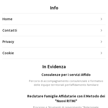
Info
Home
Contatti
Privacy
Cookie
In Evidenza
Consulenze per i servizi Affido
Percorsi di accompagnamento consulenziale e formativo
delle équipe territoriali perl’affidamento familiare
Reclutare Famiglie Affidatarie con il Metodo dei
"Nuovi RITMi"
Processo e Strumenti di reperimento "Relazionale,