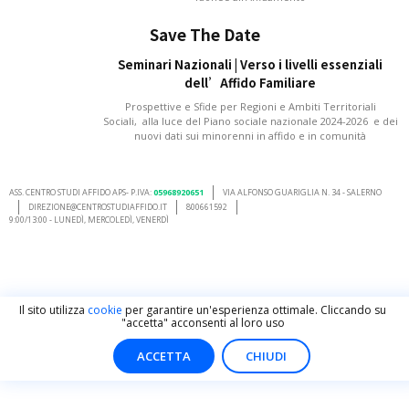
Save The Date
Seminari Nazionali | Verso i livelli essenziali
dell’Affido Familiare
Prospettive e Sfide per Regioni e Ambiti Territoriali
Sociali, alla luce del Piano sociale nazionale 2024-2026 e dei
nuovi dati sui minorenni in affido e in comunità
ASS. CENTRO STUDI AFFIDO APS- P.IVA:
05968920651
VIA ALFONSO GUARIGLIA N. 34 - SALERNO
DIREZIONE@CENTROSTUDIAFFIDO.IT
800661592
9:00/13:00 - LUNEDÌ, MERCOLEDÌ, VENERDÌ
Il sito utilizza
cookie
per garantire un'esperienza ottimale. Cliccando su
"accetta" acconsenti al loro uso
ACCETTA
CHIUDI