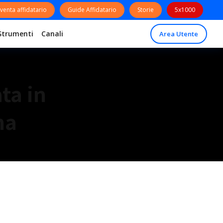
venta affidatario
Guide Affidatario
Storie
5x1000
Strumenti
Canali
Area Utente
ta in
ma