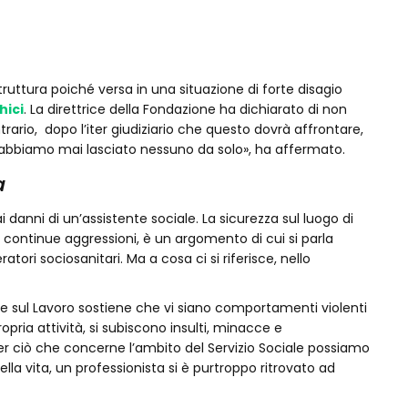
truttura poiché versa in una situazione di forte disagio
hici
. La direttrice della Fondazione ha dichiarato di non
rario, dopo l’iter giudiziario che questo dovrà affrontare,
abbiamo mai lasciato nessuno da solo», ha affermato.
a
i danni di un’assistente sociale. La sicurezza sul luogo di
no continue aggressioni, è un argomento di cui si parla
atori sociosanitari. Ma a cosa ci si riferisce, nello
te sul Lavoro sostiene che vi siano comportamenti violenti
pria attività, si subiscono insulti, minacce e
Per ciò che concerne l’ambito del Servizio Sociale possiamo
a vita, un professionista si è purtroppo ritrovato ad