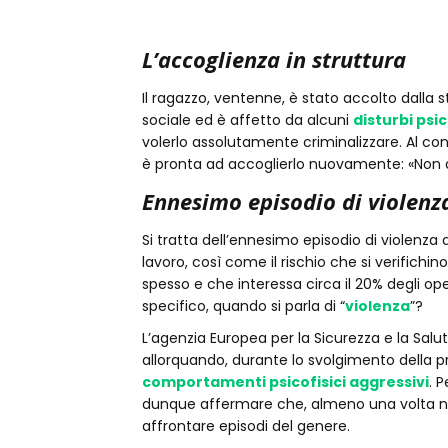
L’accoglienza in struttura
Il ragazzo, ventenne, è stato accolto dalla s
sociale ed è affetto da alcuni
disturbi psic
volerlo assolutamente criminalizzare. Al cont
è pronta ad accoglierlo nuovamente: «Non 
Ennesimo episodio di violenz
Si tratta dell’ennesimo episodio di violenza a
lavoro, così come il rischio che si verifichi
spesso e che interessa circa il 20% degli oper
specifico, quando si parla di “
violenza
”?
L’agenzia Europea per la Sicurezza e la Salu
allorquando, durante lo svolgimento della pro
comportamenti psicofisici aggressivi
. 
dunque affermare che, almeno una volta nell
affrontare episodi del genere.