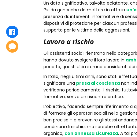
Un dato significativo, talvolta eclatante, c
Guida generiche da mettere in atto in
un’o
presenza di: interventi informativi e di sensi
dispositivi di protezione per ciascun profess
supporto per le vittime delle aggressioni.
Condividi
Lavoro a rischio
Commenta
Gli assistenti sociali rientrano nella categori
hanno dovuto svolgere il loro lavoro in
ambie
poco fa, questi ultimi erano considerati dei 
In Italia, negli ultimi anni, sono stati effet
significare una
presa di coscienza
non indi
verificano periodicamente. Il rischio, tuttav
formativa, senza un riscontro pratico.
L’obiettivo, facendo sempre riferimento a 
di formare gli operatori sociali nella gestio
ben precisa – e prevenire gli stessi andando
condizioni di rischio, ma sarebbe altrettan
organico,
con annessa sicurezza
. A tal p