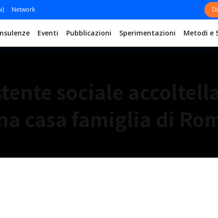
i)
Network
Di
nsulenze
Eventi
Pubblicazioni
Sperimentazioni
Metodi e 
stente sociale accoltella
na casa famiglia di Ro