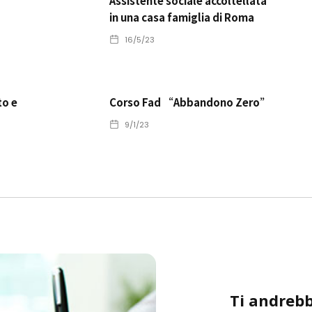
Assistente sociale accoltellata
in una casa famiglia di Roma
16/5/23
to e
Corso Fad “Abbandono Zero”
9/1/23
Ti andrebb