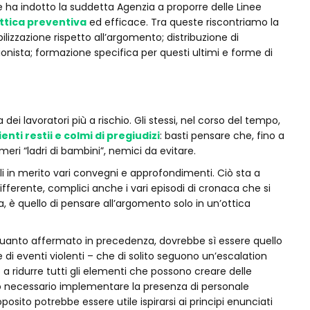
he ha indotto la suddetta Agenzia a proporre delle Linee
ttica preventiva
ed efficace. Tra queste riscontriamo la
bilizzazione rispetto all’argomento; distribuzione di
ionista; formazione specifica per questi ultimi e forme di
a dei lavoratori più a rischio. Gli stessi, nel corso del tempo,
nti restii e colmi di pregiudizi
: basti pensare che, fino a
meri “ladri di bambini”, nemici da evitare.
tuali in merito vari convegni e approfondimenti. Ciò sta a
fferente, complici anche i vari episodi di cronaca che si
ia, è quello di pensare all’argomento solo in un’ottica
quanto affermato in precedenza, dovrebbe sì essere quello
ne di eventi violenti – che di solito seguono un’escalation
 a ridurre tutti gli elementi che possono creare delle
to necessario implementare la presenza di personale
roposito potrebbe essere utile ispirarsi ai principi enunciati