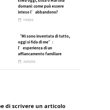
Enea oggi, Elisa o Martina
domani: come può essere
inteso l’abbandono?
17/4/23
“Mi sono inventata di tutto,
oggi si fida di me”:
l’esperienza di un
affiancamento familiare
22/12/22
e di scrivere un articolo