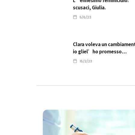
L’ennesimo feminicidio:
scusaci, Giulia.
5/6/23
Clara voleva un cambiamen
io gliel’ho promesso…
15/2/23