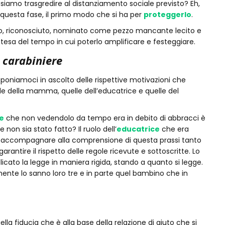
iamo trasgredire al distanziamento sociale previsto? Eh,
n questa fase, il primo modo che si ha per
proteggerlo
.
ato, riconosciuto, nominato come pezzo mancante lecito e
 attesa del tempo in cui poterlo amplificare e festeggiare.
 carabiniere
 poniamoci in ascolto delle rispettive motivazioni che
e della mamma, quelle dell’educatrice e quelle del
e
che non vedendolo da tempo era in debito di abbracci è
non sia stato fatto? Il ruolo dell’
educatrice
che era
 di accompagnare alla comprensione di questa prassi tanto
ntire il rispetto delle regole ricevute e sottoscritte. Lo
icato la legge in maniera rigida, stando a quanto si legge.
nte lo sanno loro tre e in parte quel bambino che in
lla fiducia che è alla base della relazione di aiuto che si