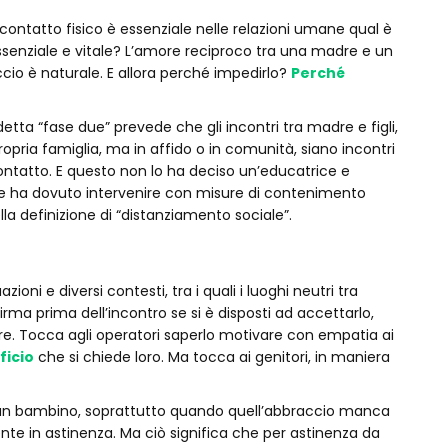
 contatto fisico è essenziale nelle relazioni umane qual è
a essenziale e vitale? L’amore reciproco tra una madre e un
accio è naturale. E allora perché impedirlo?
Perché
tta “fase due” prevede che gli incontri tra madre e figli,
opria famiglia, ma in affido o in comunità, siano incontri
ontatto. E questo non lo ha deciso un’educatrice e
he ha dovuto intervenire con misure di contenimento
la definizione di “distanziamento sociale”.
oni e diversi contesti, tra i quali i luoghi neutri tra
firma prima dell’incontro se si è disposti ad accettarlo,
ire. Tocca agli operatori saperlo motivare con empatia ai
ficio
che si chiede loro. Ma tocca ai genitori, in maniera
er un bambino, soprattutto quando quell’abbraccio manca
e in astinenza. Ma ciò significa che per astinenza da