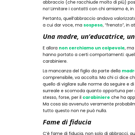
abbraccio (che racchiude molto di più) poss
no! Limitare i contatti con chi amiamo è, i
Pertanto, quell’abbraccio andava valorizz
a cui dar voce, ma
sospeso
, “frenato”, in
Una madre, un’educatrice, un
E allora
non cerchiamo un colpevole
, ma
hanno portato a certi comportamenti: quell
carabiniere.
La mancanza del figlio da parte della
madr
comprensibile, va accolta. Ma chi ci dice che 
quello di vigilare sulle norme da seguire e
surreale e scomoda quanto opportuna per gara
stesso, forse, per il
carabiniere
che ha appl
Ma cosa sia avvenuto veramente probabilme
tutto questo non ne può nulla.
Fame di fiducia
C’è fame di fiducia, non solo di abbracci, que