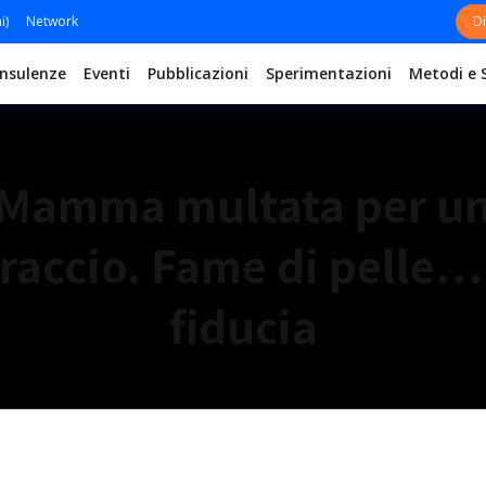
i)
Network
Di
nsulenze
Eventi
Pubblicazioni
Sperimentazioni
Metodi e 
Mamma multata per u
raccio. Fame di pelle… 
fiducia