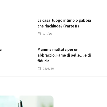
La casa: luogo intimo o gabbia
che rinchiude? (Parte II)
7/11/20
a
Mamma multata per un
abbraccio. Fame di pelle… e di
fiducia
22/6/20