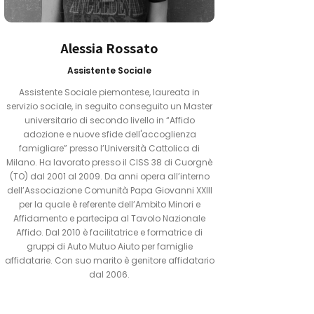
Alessia Rossato
Assistente Sociale
Assistente Sociale piemontese, laureata in
servizio sociale, in seguito conseguito un Master
universitario di secondo livello in “Affido
adozione e nuove sfide dell'accoglienza
famigliare” presso l’Università Cattolica di
Milano. Ha lavorato presso il CISS 38 di Cuorgnè
(TO) dal 2001 al 2009. Da anni opera all’interno
dell’Associazione Comunità Papa Giovanni XXIII
per la quale è referente dell’Ambito Minori e
Affidamento e partecipa al Tavolo Nazionale
Affido. Dal 2010 è facilitatrice e formatrice di
gruppi di Auto Mutuo Aiuto per famiglie
affidatarie. Con suo marito è genitore affidatario
dal 2006.