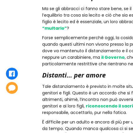
Ma se gli abbracci ci fanno stare bene, se il
l’equilibrio tra cosa sia lecito e ciò che si
figlio è lecito ed è essenziale, un loro abbr
“multarlo”
?
Forse semplicemente perché oggi, la cosidde
quando questi ultimi non vivono presso la pr
dove va mantenuto il distanziamento e il c
neppure un carabiniere, ma
il Governo
, c
particolarmente restrittive che rientrano nel
Distanti… per amore
Condividi
Tale distanziamento è previsto in molte situazi
Commenta
genitori e figli. Questo è un accordo che si 
altrimenti, ahimè, l’incontro non può avven
genitori e ai loro figli,
riconoscendo il sacri
responsabile, accettarlo, pur nella fatica.
È difficile per un adulto e ancora di più p
da tempo. Quando manca qualcosa ci si sent