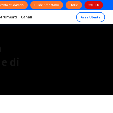
venta affidatario
Guide Affidatario
Storie
5x1000
Strumenti
Canali
Area Utente
n
e di