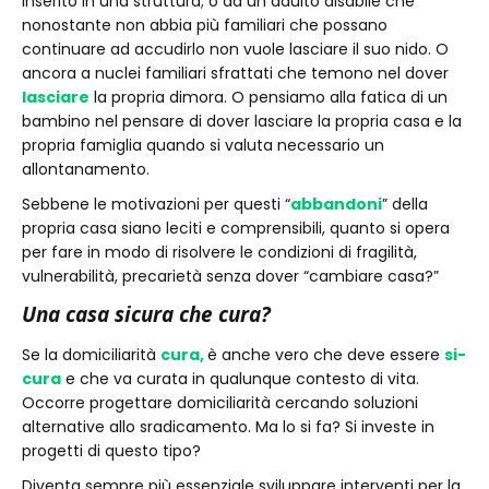
inserito in una struttura; o ad un adulto disabile che
nonostante non abbia più familiari che possano
continuare ad accudirlo non vuole lasciare il suo nido. O
ancora a nuclei familiari sfrattati che temono nel dover
lasciare
la propria dimora. O pensiamo alla fatica di un
bambino nel pensare di dover lasciare la propria casa e la
propria famiglia quando si valuta necessario un
allontanamento.
Sebbene le motivazioni per questi “
abbandoni
” della
propria casa siano leciti e comprensibili, quanto si opera
per fare in modo di risolvere le condizioni di fragilità,
vulnerabilità, precarietà senza dover “cambiare casa?”
Una casa sicura che cura?
Se la domiciliarità
cura,
è anche vero che deve essere
si-
cura
e che va curata in qualunque contesto di vita.
Occorre progettare domiciliarità cercando soluzioni
alternative allo sradicamento. Ma lo si fa? Si investe in
progetti di questo tipo?
Diventa sempre più essenziale sviluppare interventi per la