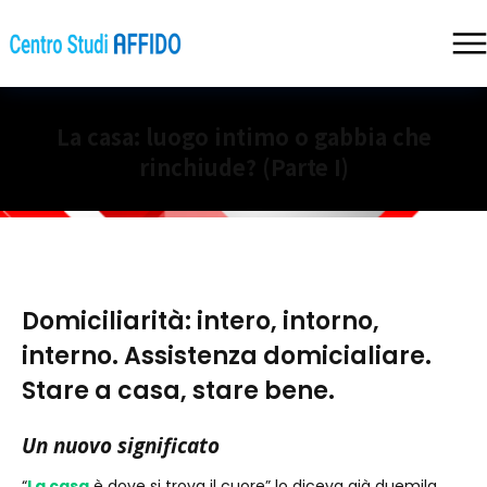
La casa: luogo intimo o gabbia che
rinchiude? (Parte I)
Domiciliarità: intero, intorno,
interno. Assistenza domicialiare.
Stare a casa, stare bene.
Un nuovo significato
“
La casa
è dove si trova il cuore” lo diceva già duemila