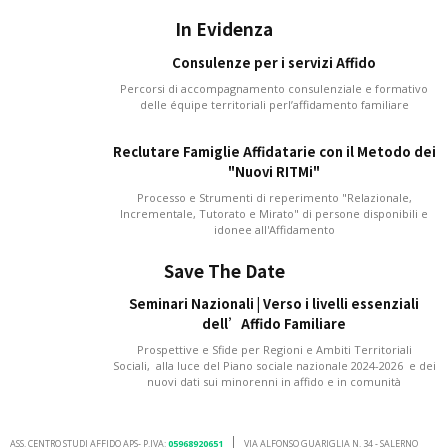
In Evidenza
Consulenze per i servizi Affido
Percorsi di accompagnamento consulenziale e formativo
delle équipe territoriali perl’affidamento familiare
Reclutare Famiglie Affidatarie con il Metodo dei
"Nuovi RITMi"
Processo e Strumenti di reperimento "Relazionale,
Incrementale, Tutorato e Mirato" di persone disponibili e
idonee all'Affidamento
Save The Date
Seminari Nazionali | Verso i livelli essenziali
dell’Affido Familiare
Prospettive e Sfide per Regioni e Ambiti Territoriali
Sociali, alla luce del Piano sociale nazionale 2024-2026 e dei
nuovi dati sui minorenni in affido e in comunità
ASS. CENTRO STUDI AFFIDO APS- P.IVA:
05968920651
VIA ALFONSO GUARIGLIA N. 34 - SALERNO