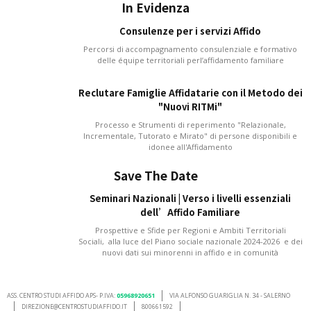
In Evidenza
Consulenze per i servizi Affido
Percorsi di accompagnamento consulenziale e formativo
delle équipe territoriali perl’affidamento familiare
Reclutare Famiglie Affidatarie con il Metodo dei
"Nuovi RITMi"
Processo e Strumenti di reperimento "Relazionale,
Incrementale, Tutorato e Mirato" di persone disponibili e
idonee all'Affidamento
Save The Date
Seminari Nazionali | Verso i livelli essenziali
dell’Affido Familiare
Prospettive e Sfide per Regioni e Ambiti Territoriali
Sociali, alla luce del Piano sociale nazionale 2024-2026 e dei
nuovi dati sui minorenni in affido e in comunità
ASS. CENTRO STUDI AFFIDO APS- P.IVA:
05968920651
VIA ALFONSO GUARIGLIA N. 34 - SALERNO
DIREZIONE@CENTROSTUDIAFFIDO.IT
800661592