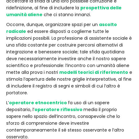
accettare la sfida di una loro possibile corruzione e
ridefinizione, al fine di includere la
prospettiva delle
umanità aliene
che ci stanno innanzi.
Occorre, dunque, organizzare spazi per un
ascolto
radicale
ed essere disposti a coglierne tutte le
implicazioni possibili. La professione di assistente sociale è
una sfida costante per costruire percorsi alternativi di
integrazione e benessere sociale; tale sfida quotidiana
deve necessariamente investire anche il nostro sapere
scientifico e professionale: l’incontro con umanità aliene
mette alla prova i nostri
modelli teorici di riferimento
e
stimola l’apertura delle nostre griglie interpretative, al fine
di includere il registro di segni e simboli di cui l’altro è
portatore.
L’
operatore etnocentrico
fa uso di un sapere
depositario, l’
operatore riflessivo
media il proprio
sapere nello spazio dell’incontro, consapevole che lo
sforzo di comprensione deve investire
contemporaneamente il sé stesso osservante e l’altro
osservato.