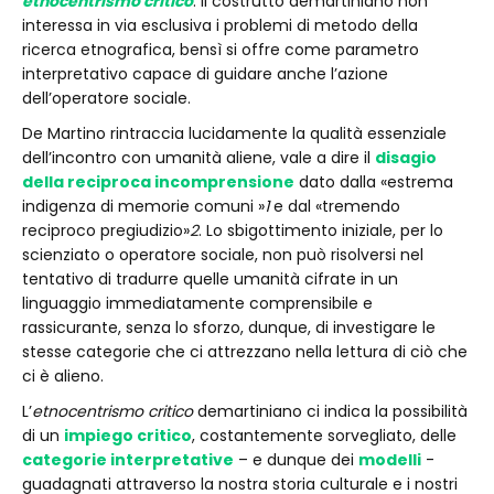
etnocentrismo critico
. Il costrutto demartiniano non
interessa in via esclusiva i problemi di metodo della
ricerca etnografica, bensì si offre come parametro
interpretativo capace di guidare anche l’azione
dell’operatore sociale.
De Martino rintraccia lucidamente la qualità essenziale
dell’incontro con umanità aliene, vale a dire il
disagio
della reciproca incomprensione
dato dalla «estrema
indigenza di memorie comuni »
1
e dal «tremendo
reciproco pregiudizio»
2
. Lo sbigottimento iniziale, per lo
scienziato o operatore sociale, non può risolversi nel
tentativo di tradurre quelle umanità cifrate in un
linguaggio immediatamente comprensibile e
rassicurante, senza lo sforzo, dunque, di investigare le
stesse categorie che ci attrezzano nella lettura di ciò che
ci è alieno.
L’
etnocentrismo critico
demartiniano ci indica la possibilità
di un
impiego critico
, costantemente sorvegliato, delle
categorie interpretative
– e dunque dei
modelli
-
guadagnati attraverso la nostra storia culturale e i nostri