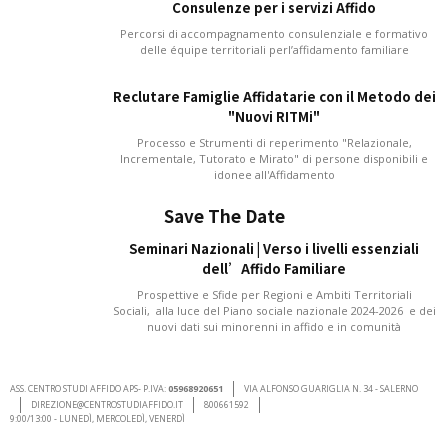
Consulenze per i servizi Affido
Percorsi di accompagnamento consulenziale e formativo
delle équipe territoriali perl’affidamento familiare
Reclutare Famiglie Affidatarie con il Metodo dei
"Nuovi RITMi"
Processo e Strumenti di reperimento "Relazionale,
Incrementale, Tutorato e Mirato" di persone disponibili e
idonee all'Affidamento
Save The Date
Seminari Nazionali | Verso i livelli essenziali
dell’Affido Familiare
Prospettive e Sfide per Regioni e Ambiti Territoriali
Sociali, alla luce del Piano sociale nazionale 2024-2026 e dei
nuovi dati sui minorenni in affido e in comunità
ASS. CENTRO STUDI AFFIDO APS- P.IVA:
05968920651
VIA ALFONSO GUARIGLIA N. 34 - SALERNO
DIREZIONE@CENTROSTUDIAFFIDO.IT
800661592
9:00/13:00 - LUNEDÌ, MERCOLEDÌ, VENERDÌ