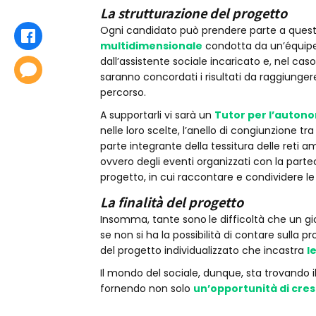
La strutturazione del progetto
Ogni candidato può prendere parte a questi
Condividi
multidimensionale
condotta da un’équipe 
dall’assistente sociale incaricato e, nel cas
Commenta
saranno concordati i risultati da raggiungere 
percorso.
A supportarli vi sarà un
Tutor per l’auton
nelle loro scelte, l’anello di congiunzione tra q
parte integrante della tessitura delle reti a
ovvero degli eventi organizzati con la parte
progetto, in cui raccontare e condividere le s
La finalità del progetto
Insomma, tante sono
le difficoltà che un g
se non si ha la possibilità di contare sulla p
del progetto individualizzato che incastra
l
Il mondo del sociale, dunque, sta trovando il
fornendo non solo
un’opportunità di cres