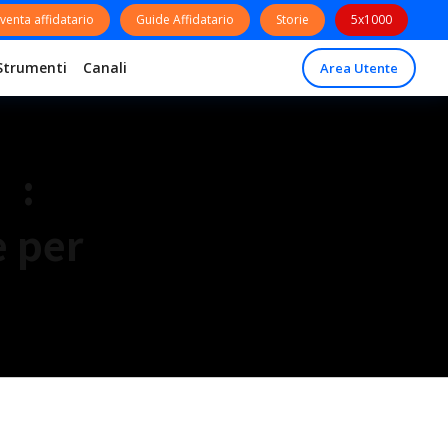
venta affidatario
Guide Affidatario
Storie
5x1000
Strumenti
Canali
Area Utente
”:
e per