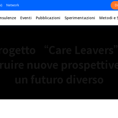
i)
Network
Di
nsulenze
Eventi
Pubblicazioni
Sperimentazioni
Metodi e 
rogetto “Care Leavers
ruire nuove prospettiv
un futuro diverso