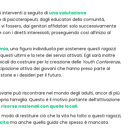
 interventi a seguito di
una valutazione
di psicoterapeuti, dagli educatori della comunità,
o vi fossero, dai genitori affidatari: solo successivamente
con i diretti interessati, proseguendo così all’inizio al
omia
, una figura individuata per sostenere questi ragazzi
uesti ultimi e la rete dei servizi attivati. Egli sarà inoltre
micali da costruire per la creazione delle
Youth Conferenze
,
cipazione attiva dei giovani che hanno preso parte al
torie e i desideri per il futuro.
iovane può riscontrare nel mondo degli adulti, ancor di più
ropria famiglia. Questo è il motivo portante dell’attivazione
e risorse nazionali con quelle locali
.
 modo di restituire ciò che la vita ha tolto a questi ragazzi,
cita
ma anche quella guida che spesso è mancata.