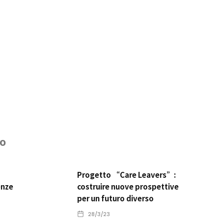
o
Progetto “Care Leavers”:
enze
costruire nuove prospettive
per un futuro diverso
28/3/23