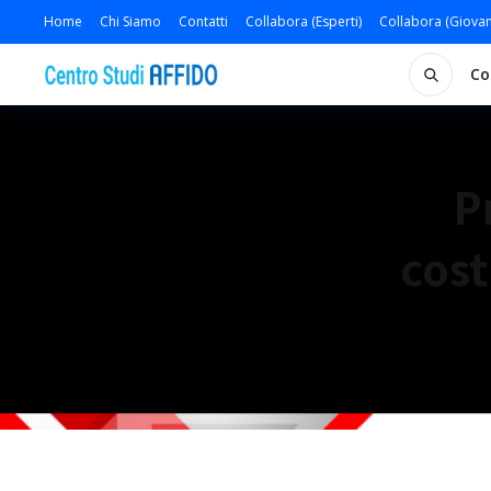
Home
Chi Siamo
Contatti
Collabora (Esperti)
Collabora (Giovan
Co
P
cost