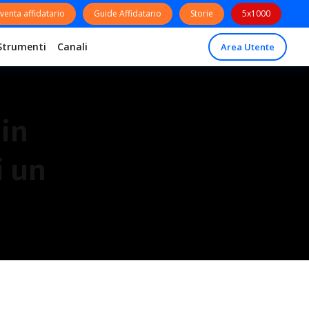
venta affidatario
Guide Affidatario
Storie
5x1000
Strumenti
Canali
Area Utente
 in
i un