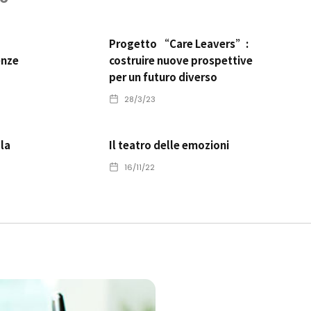
Progetto “Care Leavers”:
enze
costruire nuove prospettive
per un futuro diverso
28/3/23
 la
Il teatro delle emozioni
16/11/22