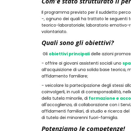
Com'è stato strutturato il pe
Il programma previsto per il suddetto perco
-, ognuno dei quali ha trattato le seguenti
teorico-laboratoriale; laboratorio emotivo-re
volontariato.
Quali sono gli obiettivi?
Gli
obiettivi principali
delle azioni promos
- offrire ai giovani assistenti sociali uno
spa
all’acquisizione di una solida base teorica, 
affidamento familiare;
- veicolare la partecipazione degli stessi alla
coinvolgerli, in ruoli di corresponsabilità, ne
della tutela minorile, di
formazione e ac
all'accoglienza, di collaborazione con i Serviz
affidamenti familiari, di studio e ricerca d
di tutela dei minorenni fuori-famiglia.
Potenziamo le competenze!