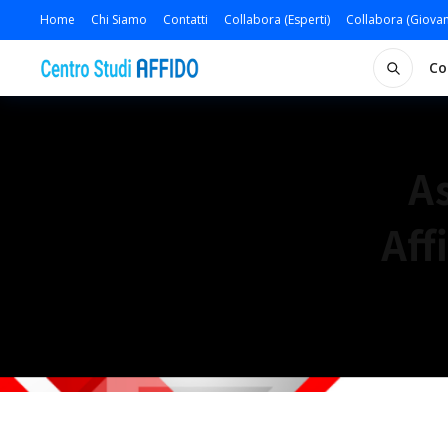
Home
Chi Siamo
Contatti
Collabora (Esperti)
Collabora (Giovan
Co
As
Aff