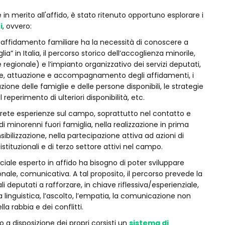
 in merito all'affido, è stato ritenuto opportuno esplorare i
i
, ovvero:
n affidamento familiare ha la necessità di conoscere a
a” in Italia, il percorso storico dell’accoglienza minorile,
e regionale) e l’impianto organizzativo dei servizi deputati,
ne, attuazione e accompagnamento degli affidamenti, i
ione delle famiglie e delle persone disponibili, le strategie
reperimento di ulteriori disponibilità, etc.
crete esperienze sul campo, soprattutto nel contatto e
 minorenni fuori famiglia, nella realizzazione in prima
ibilizzazione, nella partecipazione attiva ad azioni di
istituzionali e di terzo settore attivi nel campo.
ociale esperto in affido ha bisogno di poter sviluppare
onale, comunicativa. A tal proposito, il percorso prevede la
i deputati a rafforzare, in chiave riflessiva/esperienziale,
 linguistica, l’ascolto, l’empatia, la comunicazione non
lla rabbia e dei conflitti.
 a disposizione dei propri corsisti un
sistema di