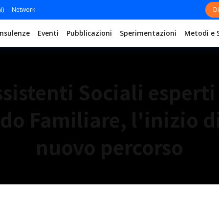
i)
Network
Di
nsulenze
Eventi
Pubblicazioni
Sperimentazioni
Metodi e 
sistenti Sociali esperti
ido Familiare, l'inizio d
nuovo percorso