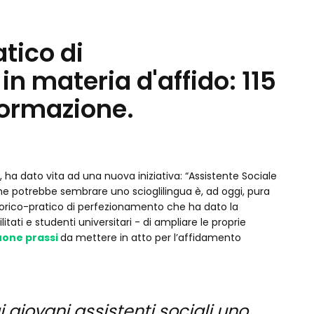
tico di
n materia d'affido: 115
 formazione.
2, ha dato vita ad una nuova iniziativa: “Assistente Sociale
he potrebbe sembrare uno scioglilingua è, ad oggi, pura
eorico-pratico di perfezionamento che ha dato la
ilitati e studenti universitari - di ampliare le proprie
uone prassi
da mettere in atto per l’affidamento
ai giovani assistenti sociali uno