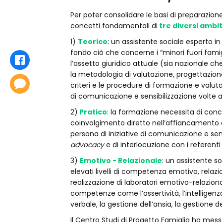
Per poter consolidare le basi di preparazione
concetti fondamentali di
tre diversi ambit
1)
Teorico
: un assistente sociale esperto i
fondo ciò che concerne i “minori fuori famigli
Condividi
l’assetto giuridico attuale (sia nazionale ch
la metodologia di valutazione, progettazio
Commenta
criteri e le procedure di formazione e valutaz
di comunicazione e sensibilizzazione volte al 
2)
Pratico
: la formazione necessita di con
coinvolgimento diretto nell’affiancamento di
persona di iniziative di comunicazione e sens
advocacy
e di interlocuzione con i referenti 
3)
Emotivo - Relazionale
: un assistente s
elevati livelli di competenza emotiva, relazi
realizzazione di laboratori emotivo-relazional
competenze come l’assertività, l’intelligenza
verbale, la gestione dell’ansia, la gestione de
Il Centro Studi di Progetto Famiglia ha messo