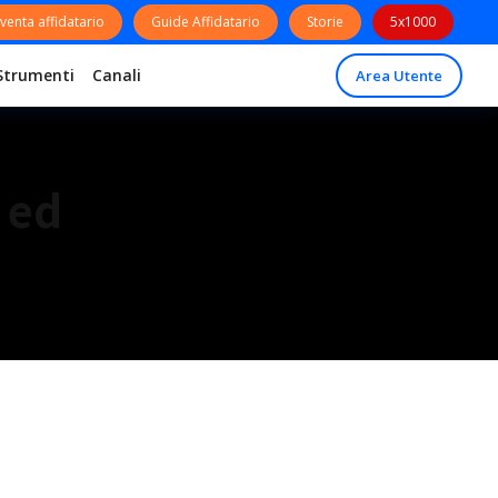
venta affidatario
Guide Affidatario
Storie
5x1000
Strumenti
Canali
Area Utente
 ed