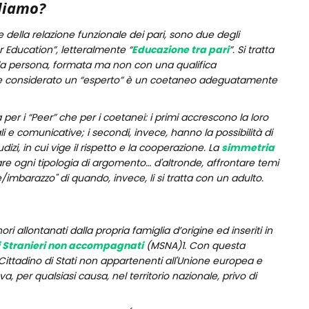
rliamo?
se della relazione funzionale dei pari, sono due degli
r Education”, letteralmente “
Educazione tra pari
”. Si tratta
gola persona, formata ma non con una qualifica
iene considerato un “esperto” è un coetaneo adeguatamente
per i “Peer” che per i coetanei: i primi accrescono la loro
li e comunicative; i secondi, invece, hanno la possibilità di
zi, in cui vige il rispetto e la cooperazione. La
simmetria
are ogni tipologia di argomento… d'altronde, affrontare temi
imbarazzo" di quando, invece, li si tratta con un adulto.
i allontanati dalla propria famiglia d’origine ed inseriti in
i Stranieri non accompagnati
(MSNA)1. Con questa
 (Cittadino di Stati non appartenenti all'Unione europea e
ova, per qualsiasi causa, nel territorio nazionale, privo di