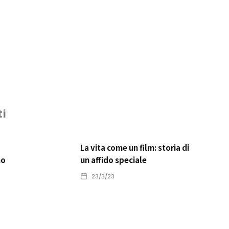
ti
La vita come un film: storia di
no
un affido speciale
23/3/23