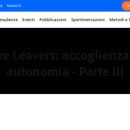
i)
Network
Di
nsulenze
Eventi
Pubblicazioni
Sperimentazioni
Metodi e 
re Leavers: accoglienza
autonomia - Parte III