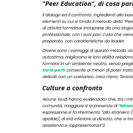
"Peer Education", di cosa pa
Il dialogo ed il confronto, ingredienti alla ba
elementi su cui si fonda il metodo della “Pee
di attività formative intraprese da una sin
professionale, con i suoi pari. Colui che v
preparato, con caratteristiche da leader.
Diversi sono i vantaggi di questo metodo, sia 
autostima, migliorano le loro abilità relaziona
formarsi in un ambiente neutro, senza pregiudi
tra le parti
consente ai minori di poter tratt
delicati con un coetaneo, crea meno "timore/
Culture a confronto
Alcune studi hanno evidenziato che, tra i minor
comunità, maggiore è la presenza di “
Minor
espressione si fa riferimento “allo straniero
apolide), di età inferiore ai diciotto, che si tr
assistenza e rappresentanza”2.