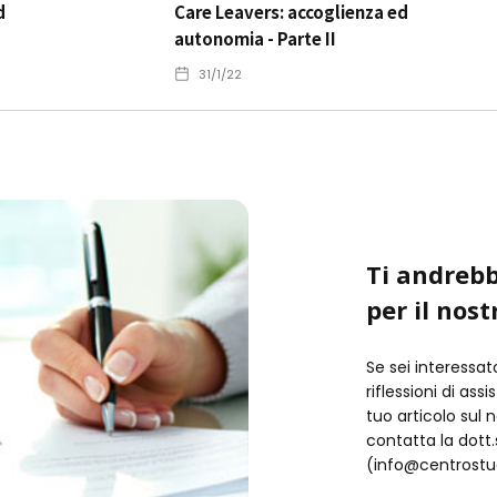
d
Care Leavers: accoglienza ed
autonomia - Parte II
31/1/22
Ti andrebb
per il nost
Se sei interessat
riflessioni di ass
tuo articolo sul 
contatta la dot
(info@centrostud