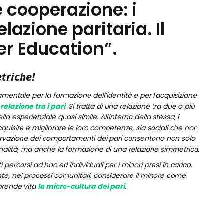
e cooperazione: i
lazione paritaria. Il
er Education”.
triche!
amentale per la formazione dell’identità e per l'acquisizione
a
relazione tra i pari
. Si tratta di una relazione tra due o più
lo esperienziale quasi simile. All'interno della stessa, i
cquisire e migliorare le loro competenze, sia sociali che non.
'osservazione dei comportamenti dei pari consentono non solo
sonalità, ma anche la formazione di una relazione simmetrica.
percorsi ad hoc ed individuali per i minori presi in carico,
e, nei processi comunitari, considerare il minore come
prende vita
la micro-cultura dei pari
.