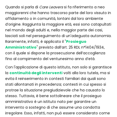
Quando si parla di
Care Leavers
si fa riferimento a neo
maggiorenni che hanno trascorso parte del loro vissuto in
affidamento o in comunità, lontani dal loro ambiente
d’origine. Raggiunta la maggiore età, essi sono catapultati
nel mondo degli adulti e, nella maggior parte dei casi,
lasciati soli nel perseguimento di un'adeguata autonomia.
Raramente, infatti, è applicato il "
Prosieguo
Amministrativo
" previsto dall’art. 25 RDL n°1404/1934,
con il quale si dispone la prosecuzione dell’accoglienza
fino al compimento del ventunesimo anno d’età.
Con l'applicazione di questo istituto, non solo si garantisce
la
continuità degli interventi
volti alla loro tutela, ma si
evita il reinserimento in contesti familiari dai quali sono
stati allontanati in precedenza; contesti in cui spesso si
protrae la situazione pregiudizievole che ha causato lo
stesso. Tuttavia, è bene sottolineare che il prosieguo
amministrativo è un istituto nato per garantire un
intervento a sostegno di che assume una condotta
irregolare. Esso, infatti, non può essere considerato come