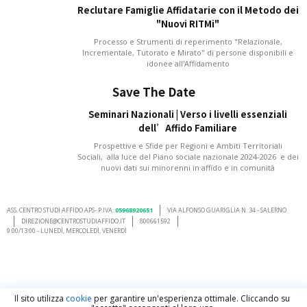
Reclutare Famiglie Affidatarie con il Metodo dei
"Nuovi RITMi"
Processo e Strumenti di reperimento "Relazionale,
Incrementale, Tutorato e Mirato" di persone disponibili e
idonee all'Affidamento
Save The Date
Seminari Nazionali | Verso i livelli essenziali
dell’Affido Familiare
Prospettive e Sfide per Regioni e Ambiti Territoriali
Sociali, alla luce del Piano sociale nazionale 2024-2026 e dei
nuovi dati sui minorenni in affido e in comunità
ASS. CENTRO STUDI AFFIDO APS- P.IVA:
05968920651
VIA ALFONSO GUARIGLIA N. 34 - SALERNO
DIREZIONE@CENTROSTUDIAFFIDO.IT
800661592
9:00/13:00 - LUNEDÌ, MERCOLEDÌ, VENERDÌ
Il sito utilizza
cookie
per garantire un'esperienza ottimale. Cliccando su