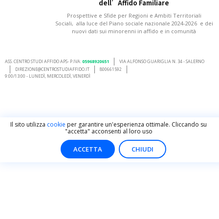
dell’Affido Familiare
Prospettive e Sfide per Regioni e Ambiti Territoriali
Sociali, alla luce del Piano sociale nazionale 2024-2026 e dei
nuovi dati sui minorenni in affido e in comunità
ASS. CENTRO STUDI AFFIDO APS- P.IVA:
05968920651
VIA ALFONSO GUARIGLIA N. 34 - SALERNO
DIREZIONE@CENTROSTUDIAFFIDO.IT
800661592
9:00/13:00 - LUNEDÌ, MERCOLEDÌ, VENERDÌ
Il sito utilizza
cookie
per garantire un'esperienza ottimale. Cliccando su
"accetta" acconsenti al loro uso
ACCETTA
CHIUDI