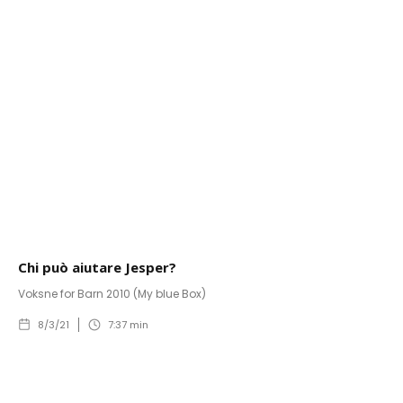
Chi può aiutare Jesper?
Voksne for Barn 2010 (My blue Box)
8/3/21
7:37
min