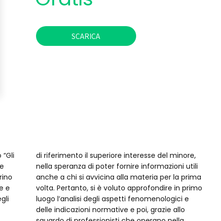
SCARICA
 “Gli
nore,
 e
li
rino
rima
e e
rimo
gli
i e