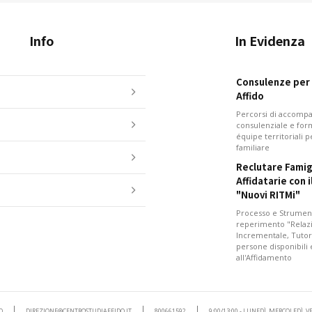
Info
In Evidenza
Consulenze per i
Affido
Percorsi di accom
consulenziale e for
équipe territoriali 
familiare
Reclutare Famig
Affidatarie con 
"Nuovi RITMi"
Processo e Strument
reperimento "Relazi
Incrementale, Tutor
persone disponibili
all'Affidamento
O
DIREZIONE@CENTROSTUDIAFFIDO.IT
800661592
9:00/13:00 - LUNEDÌ, MERCOLEDÌ, 