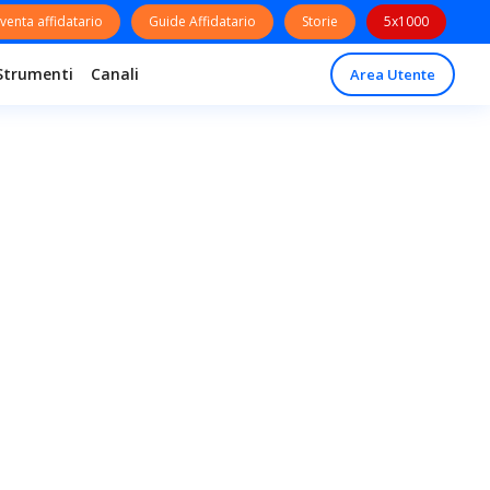
venta affidatario
Guide Affidatario
Storie
5x1000
Strumenti
Canali
Area Utente