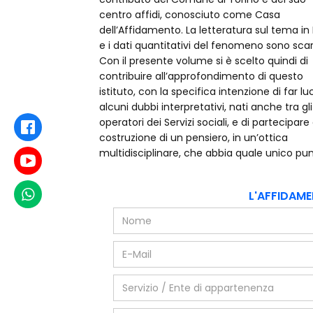
centro affidi, conosciuto come Casa
realtà del diritto di famiglia e minorile, nonché
dell’Affidamento. La letteratura sul tema in I
nell’ambito del servizio sociale, si è dato s
e i dati quantitativi del fenomeno sono scar
ad alcuni spunti per un approccio integra
Con il presente volume si è scelto quindi di
dell’affidamento familiare a parenti. La struttura
contribuire all’approfondimento di questo
istituto, con la specifica intenzione di far lu
alcuni dubbi interpretativi, nati anche tra gli
operatori dei Servizi sociali, e di partecipare 
Facebook
costruzione di un pensiero, in un’ottica
multidisciplinare, che abbia quale unico pu
Youtube
WhatsApp
L'AFFIDAME