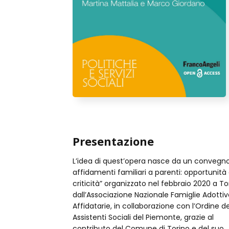
Presentazione
L’idea di quest’opera nasce da un convegno
di riferimento il superiore interesse del mi
affidamenti familiari a parenti: opportunità
nella speranza di poter fornire informazioni uti
criticità” organizzato nel febbraio 2020 a To
anche a chi si avvicina alla materia per la p
dall’Associazione Nazionale Famiglie Adottiv
volta. Pertanto, si è voluto approfondire in p
Affidatarie, in collaborazione con l’Ordine de
luogo l’analisi degli aspetti fenomenologic
Assistenti Sociali del Piemonte, grazie al
delle indicazioni normative e poi, grazie allo
contributo del Comune di Torino e del suo
sguardo di professionisti che operano nella