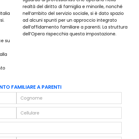
talia
pazio
si.
to
dell’Opera rispecchia questa impostazione.
ce su
alla
nto
NTO FAMILIARE A PARENTI