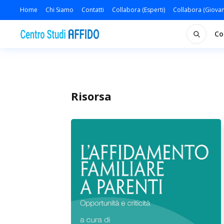
Home
Chi Siamo
Contatti
Collabora (Esperti)
Collabora (Giovan
Co
Risorsa