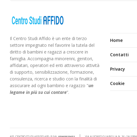
Il Centro Studi Affido è un ente di terzo
Home
settore impegnato nel favorire la tutela del
diritto di bambini e ragazzi a crescere in
Contatti
famiglia. Accompagna minorenni, genitori,
affidatari, operatori ed enti attraverso attività
Privacy
di supporto, sensibilizzazione, formazione,
consulenza, ricerca e studio con la finalità di
Cookie
assicurare ad ogni bambino e ragazzo "
un
legame in più
su cui contare
”.
ASS. CENTRO STUDI AFFIDO APS- P.IVA:
05968920651
VIA ALFONSO GUARIGLIA N. 34 - SALERN