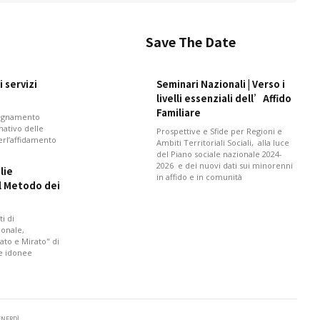
Save The Date
 servizi
Seminari Nazionali | Verso i
livelli essenziali dell’Affido
Familiare
pagnamento
mativo delle
Prospettive e Sfide per Regioni e
perl’affidamento
Ambiti Territoriali Sociali, alla luce
del Piano sociale nazionale 2024-
2026 e dei nuovi dati sui minorenni
lie
in affido e in comunità
il Metodo dei
i di
onale,
ato e Mirato" di
 e idonee
VENERDÌ