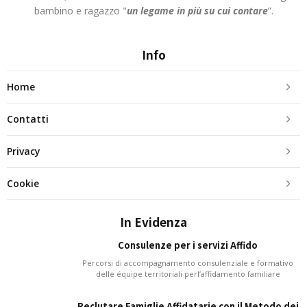
bambino e ragazzo "
un legame in più
su cui contare
”.
Info
Home
Contatti
Privacy
Cookie
In Evidenza
Consulenze per i servizi Affido
Percorsi di accompagnamento consulenziale e formativo
delle équipe territoriali perl’affidamento familiare
Reclutare Famiglie Affidatarie con il Metodo dei