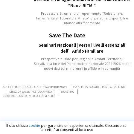
"Nuovi RITMi"
Processo e Strumenti di reperimento "Relazionale,
Incrementale, Tutorato e Mirato" di persone disponibili e
idonee all'Affidamento
Save The Date
Seminari Nazionali | Verso i livelli essenziali
dell’Affido Familiare
Prospettive e Sfide per Regioni e Ambiti Territoriali
Sociali, alla luce del Piano sociale nazionale 2024-2026 e dei
nuovi dati sui minorenni in affido e in comunità
ASS. CENTRO STUDI AFFIDO APS- P.IVA:
05968920651
VIA ALFONSO GUARIGLIA N. 34 - SALERNO
DIREZIONE@CENTROSTUDIAFFIDO.IT
800661592
9:00/13:00 - LUNEDÌ, MERCOLEDÌ, VENERDÌ
Il sito utilizza
cookie
per garantire un'esperienza ottimale. Cliccando su
"accetta" acconsenti al loro uso