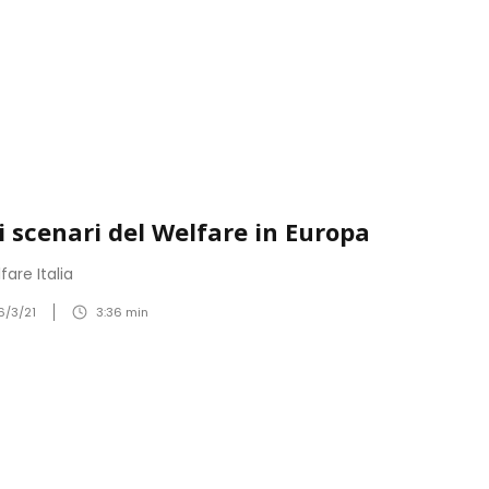
i scenari del Welfare in Europa
fare Italia
6/3/21
3:36
min