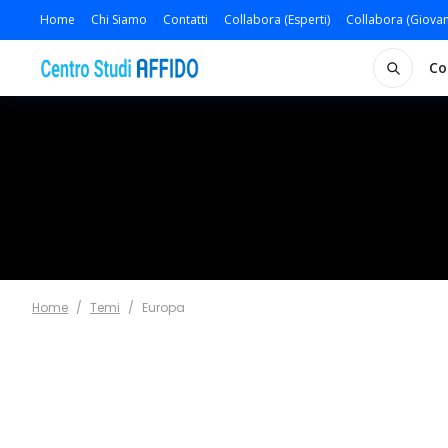
Home
Chi Siamo
Contatti
Collabora (Esperti)
Collabora (Giovan
Co
Home
/
Temi
/
Europa