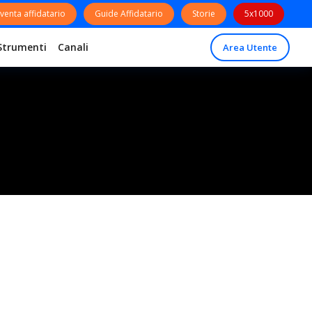
venta affidatario
Guide Affidatario
Storie
5x1000
Strumenti
Canali
Area Utente