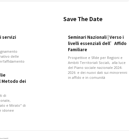
Save The Date
 servizi
Seminari Nazionali | Verso i
livelli essenziali dell’Affido
Familiare
pagnamento
mativo delle
Prospettive e Sfide per Regioni e
perl’affidamento
Ambiti Territoriali Sociali, alla luce
del Piano sociale nazionale 2024-
2026 e dei nuovi dati sui minorenni
lie
in affido e in comunità
il Metodo dei
i di
onale,
ato e Mirato" di
 e idonee