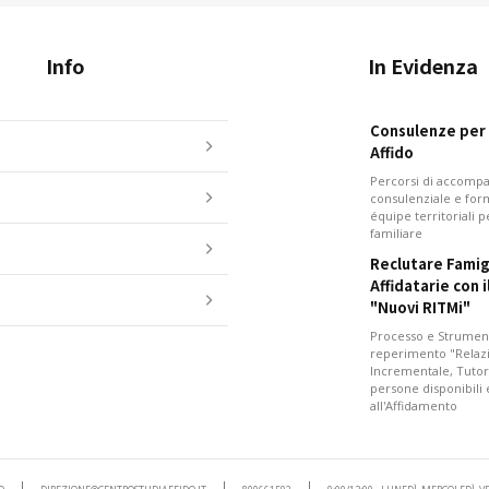
Info
In Evidenza
Consulenze per i
Affido
Percorsi di accom
consulenziale e for
équipe territoriali 
familiare
Reclutare Famig
Affidatarie con 
"Nuovi RITMi"
Processo e Strument
reperimento "Relazi
Incrementale, Tutor
persone disponibili
all'Affidamento