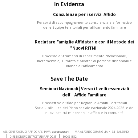
In Evidenza
Consulenze per i servizi Affido
Percorsi di accompagnamento consulenziale e formativo
delle équipe territoriali perl’affidamento familiare
Reclutare Famiglie Affidatarie con il Metodo dei
"Nuovi RITMi"
Processo e Strumenti di reperimento "Relazionale,
Incrementale, Tutorato e Mirato" di persone disponibili e
idonee all'Affidamento
Save The Date
Seminari Nazionali | Verso i livelli essenziali
dell’Affido Familiare
Prospettive e Sfide per Regioni e Ambiti Territoriali
Sociali, alla luce del Piano sociale nazionale 2024-2026 e dei
nuovi dati sui minorenni in affido e in comunità
ASS. CENTRO STUDI AFFIDO APS- P.IVA:
05968920651
VIA ALFONSO GUARIGLIA N. 34 - SALERNO
DIREZIONE@CENTROSTUDIAFFIDO.IT
800661592