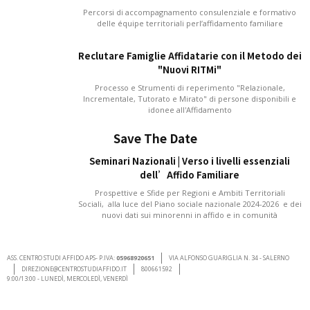
Percorsi di accompagnamento consulenziale e formativo
delle équipe territoriali perl’affidamento familiare
Reclutare Famiglie Affidatarie con il Metodo dei
"Nuovi RITMi"
Processo e Strumenti di reperimento "Relazionale,
Incrementale, Tutorato e Mirato" di persone disponibili e
idonee all'Affidamento
Save The Date
Seminari Nazionali | Verso i livelli essenziali
dell’Affido Familiare
Prospettive e Sfide per Regioni e Ambiti Territoriali
Sociali, alla luce del Piano sociale nazionale 2024-2026 e dei
nuovi dati sui minorenni in affido e in comunità
ASS. CENTRO STUDI AFFIDO APS- P.IVA:
05968920651
VIA ALFONSO GUARIGLIA N. 34 - SALERNO
DIREZIONE@CENTROSTUDIAFFIDO.IT
800661592
9:00/13:00 - LUNEDÌ, MERCOLEDÌ, VENERDÌ