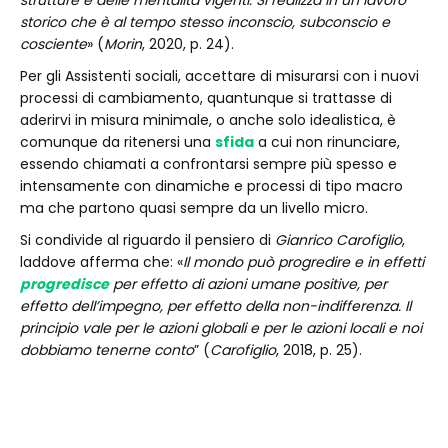
strutture e delle mentalità vigenti. Si realizza in un lavoro
storico che è al tempo stesso inconscio, subconscio e
cosciente
» (
Morin
, 2020, p. 24).
Per gli Assistenti sociali, accettare di misurarsi con i nuovi
processi di cambiamento, quantunque si trattasse di
aderirvi in misura minimale, o anche solo idealistica, è
comunque da ritenersi una
sfida
a cui non rinunciare,
essendo chiamati a confrontarsi sempre più spesso e
intensamente con dinamiche e processi di tipo macro
ma che partono quasi sempre da un livello micro.
Si condivide al riguardo il pensiero di
Gianrico Carofiglio
,
laddove afferma che: «
Il mondo può progredire e in effetti
progredisce
per effetto di azioni umane positive, per
effetto dell’impegno, per effetto della non-indifferenza. Il
principio vale per le azioni globali e per le azioni locali e noi
dobbiamo tenerne conto
” (
Carofiglio
, 2018, p. 25).