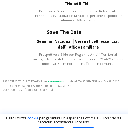
"Nuovi RITMi"
Processo e Strumenti di reperimento "Relazionale,
Incrementale, Tutorato e Mirato" di persone disponibili e
idonee all'Affidamento
Save The Date
Seminari Nazionali | Verso i livelli essenziali
dell’Affido Familiare
Prospettive e Sfide per Regioni e Ambiti Territoriali
Sociali, alla luce del Piano sociale nazionale 2024-2026 e dei
nuovi dati sui minorenni in affido e in comunità
ASS. CENTRO STUDI AFFIDO APS- P.IVA:
05968920651
VIA ALFONSO GUARIGLIA N. 34 - SALERNO
DIREZIONE@CENTROSTUDIAFFIDO.IT
800661592
9:00/13:00 - LUNEDÌ, MERCOLEDÌ, VENERDÌ
Il sito utilizza
cookie
per garantire un'esperienza ottimale. Cliccando su
"accetta" acconsenti al loro uso