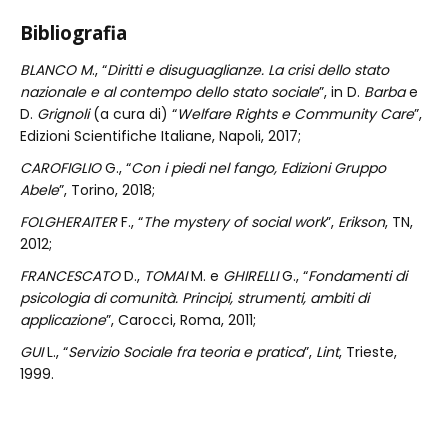
Bibliografia
BLANCO M
., “
Diritti e disuguaglianze. La crisi dello stato
nazionale e al contempo dello stato sociale
”, in D.
Barba
e
D.
Grignoli
(a cura di) “
Welfare Rights e Community Care
”,
Edizioni Scientifiche Italiane, Napoli, 2017;
CAROFIGLIO
G., “
Con i piedi nel fango, Edizioni Gruppo
Abele
”, Torino, 2018;
FOLGHERAITER
F., “
The mystery of social work
”,
Erikson
, TN,
2012;
FRANCESCATO
D.,
TOMAI
M. e
GHIRELLI
G., “
Fondamenti di
psicologia di comunità. Principi, strumenti, ambiti di
applicazione
”, Carocci, Roma, 2011;
GUI
L., “
Servizio Sociale fra teoria e pratica
”,
Lint
, Trieste,
1999.