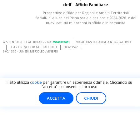
dell’Affido Familiare
Prospettive e Sfide per Regioni e Ambiti Territoriali
Sociali, alla luce del Piano sociale nazionale 2024-2026 e dei
nuovi dati sui minorenni in affido e in comunità
ASS. CENTRO STUDI AFFIDO APS- P.IVA:
05968920651
VIA ALFONSO GUARIGLIA N. 34 - SALERNO
DIREZIONE@CENTROSTUDIAFFIDO.IT
800661592
9:00/13:00 - LUNEDÌ, MERCOLEDÌ, VENERDÌ
Il sito utilizza
cookie
per garantire un'esperienza ottimale. Cliccando su
"accetta" acconsenti al loro uso
ACCETTA
CHIUDI