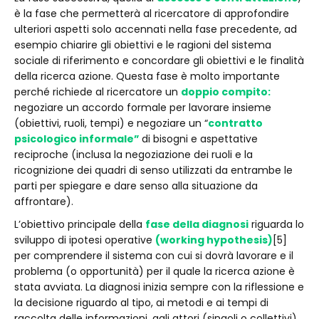
è la fase che permetterà al ricercatore di approfondire
ulteriori aspetti solo accennati nella fase precedente, ad
esempio chiarire gli obiettivi e le ragioni del sistema
sociale di riferimento e concordare gli obiettivi e le finalità
della ricerca azione. Questa fase è molto importante
perché richiede al ricercatore un
doppio compito:
negoziare un accordo formale per lavorare insieme
(obiettivi, ruoli, tempi) e negoziare un “
contratto
psicologico informale”
di bisogni e aspettative
reciproche (inclusa la negoziazione dei ruoli e la
ricognizione dei quadri di senso utilizzati da entrambe le
parti per spiegare e dare senso alla situazione da
affrontare).
L’obiettivo principale della
fase della diagnosi
riguarda lo
sviluppo di ipotesi operative
(working hypothesis)
[5]
per comprendere il sistema con cui si dovrà lavorare e il
problema (o opportunità) per il quale la ricerca azione è
stata avviata. La diagnosi inizia sempre con la riflessione e
la decisione riguardo al tipo, ai metodi e ai tempi di
raccolta delle informazioni, agli attori (singoli o collettivi)