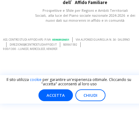
dell’Affido Familiare
Prospettive e Sfide per Regioni e Ambiti Territoriali
Sociali, alla luce del Piano sociale nazionale 2024-2026 e dei
nuovi dati sui minorenni in affido e in comunità
ASS. CENTRO STUDI AFFIDO APS- P.IVA:
05968920651
VIA ALFONSO GUARIGLIA N. 34 - SALERNO
DIREZIONE@CENTROSTUDIAFFIDO.IT
800661592
9:00/13:00 - LUNEDÌ, MERCOLEDÌ, VENERDÌ
Il sito utilizza
cookie
per garantire un'esperienza ottimale. Cliccando su
"accetta" acconsenti al loro uso
ACCETTA
CHIUDI