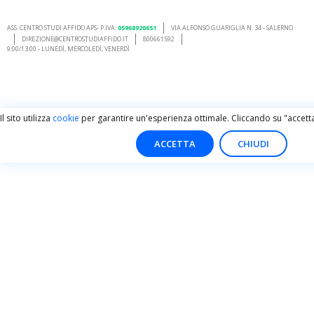
ASS. CENTRO STUDI AFFIDO APS- P.IVA:
05968920651
VIA ALFONSO GUARIGLIA N. 34 - SALERNO
DIREZIONE@CENTROSTUDIAFFIDO.IT
800661592
9:00/13:00 - LUNEDÌ, MERCOLEDÌ, VENERDÌ
Il sito utilizza
cookie
per garantire un'esperienza ottimale. Cliccando su "accetta
ACCETTA
CHIUDI