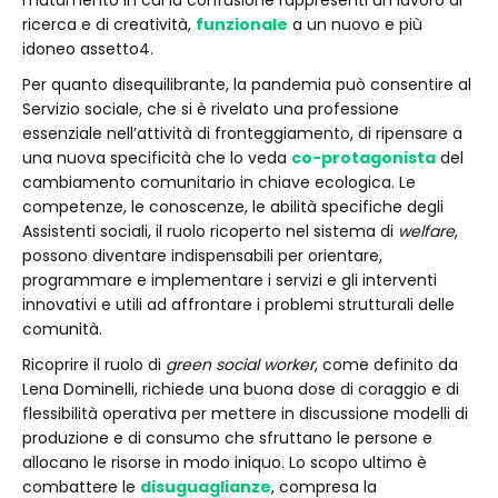
mutamento in cui la confusione rappresenti un lavoro di
ricerca e di creatività,
funzionale
a un nuovo e più
idoneo assetto4.
Per quanto disequilibrante, la pandemia può consentire al
Servizio sociale, che si è rivelato una professione
essenziale nell’attività di fronteggiamento, di ripensare a
una nuova specificità che lo veda
co-protagonista
del
cambiamento comunitario in chiave ecologica. Le
competenze, le conoscenze, le abilità specifiche degli
Assistenti sociali, il ruolo ricoperto nel sistema di
welfare
,
possono diventare indispensabili per orientare,
programmare e implementare i servizi e gli interventi
innovativi e utili ad affrontare i problemi strutturali delle
comunità.
Ricoprire il ruolo di
green social worker
, come definito da
Lena Dominelli, richiede una buona dose di coraggio e di
flessibilità operativa per mettere in discussione modelli di
produzione e di consumo che sfruttano le persone e
allocano le risorse in modo iniquo. Lo scopo ultimo è
combattere le
disuguaglianze
, compresa la