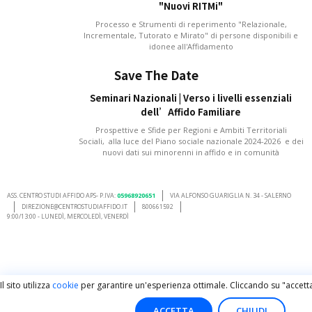
"Nuovi RITMi"
Processo e Strumenti di reperimento "Relazionale,
Incrementale, Tutorato e Mirato" di persone disponibili e
idonee all'Affidamento
Save The Date
Seminari Nazionali | Verso i livelli essenziali
dell’Affido Familiare
Prospettive e Sfide per Regioni e Ambiti Territoriali
Sociali, alla luce del Piano sociale nazionale 2024-2026 e dei
nuovi dati sui minorenni in affido e in comunità
ASS. CENTRO STUDI AFFIDO APS- P.IVA:
05968920651
VIA ALFONSO GUARIGLIA N. 34 - SALERNO
DIREZIONE@CENTROSTUDIAFFIDO.IT
800661592
9:00/13:00 - LUNEDÌ, MERCOLEDÌ, VENERDÌ
Il sito utilizza
cookie
per garantire un'esperienza ottimale. Cliccando su "accetta
ACCETTA
CHIUDI