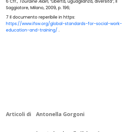
6 Cfr.,
Touraine Alain
, “Libertà, uguaglianza, diversità”, Il
Saggiatore, Milano, 2009, p. 196;
7 Il documento reperibile in https:
https://www.ifsw.org/global-standards-for-social-work-
education-and-training/
.
Articoli di
Antonella Gorgoni