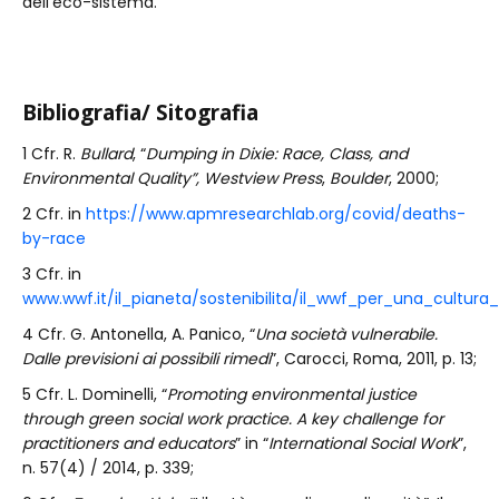
dell’eco-sistema.
Bibliografia/ Sitografia
1 Cfr. R.
Bullard
, “
Dumping in Dixie: Race, Class, and
Environmental Quality”, Westview Press
,
Boulder
, 2000;
2 Cfr. in
https://www.apmresearchlab.org/covid/deaths-
by-race
3 Cfr. in
www.wwf.it/il_pianeta/sostenibilita/il_wwf_per_una_cultura
4 Cfr. G. Antonella, A. Panico, “
Una società vulnerabile.
Dalle previsioni ai possibili rimedi
”, Carocci, Roma, 2011, p. 13;
5 Cfr. L. Dominelli, “
Promoting environmental justice
through green social work practice. A key challenge for
practitioners and educators
” in “
International Social Work
”,
n. 57(4) / 2014, p. 339;