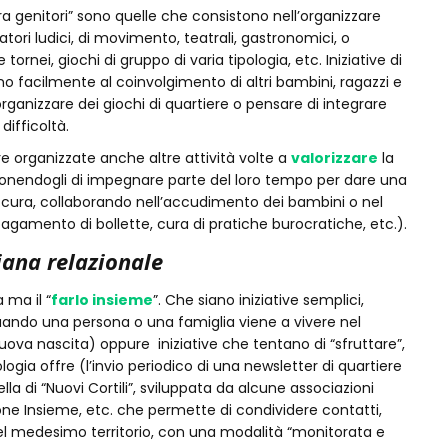
 tra genitori” sono quelle che consistono nell’organizzare
tori ludici, di movimento, teatrali, gastronomici, o
ornei, giochi di gruppo di varia tipologia, etc. Iniziative di
no facilmente al coinvolgimento di altri bambini, ragazzi e
 organizzare dei giochi di quartiere o pensare di integrare
difficoltà.
e organizzate anche altre attività volte a
valorizzare
la
roponendogli di impegnare parte del loro tempo per dare una
di cura, collaborando nell’accudimento dei bambini o nel
agamento di bollette, cura di pratiche burocratiche, etc.).
iana relazionale
 ma il “
farlo insieme
”. Che siano iniziative semplici,
uando una persona o una famiglia viene a vivere nel
uova nascita) oppure iniziative che tentano di “sfruttare”,
ologia offre (l’invio periodico di una newsletter di quartiere
la di “Nuovi Cortili”, sviluppata da alcune associazioni
one Insieme, etc. che permette di condividere contatti,
e del medesimo territorio, con una modalità “monitorata e