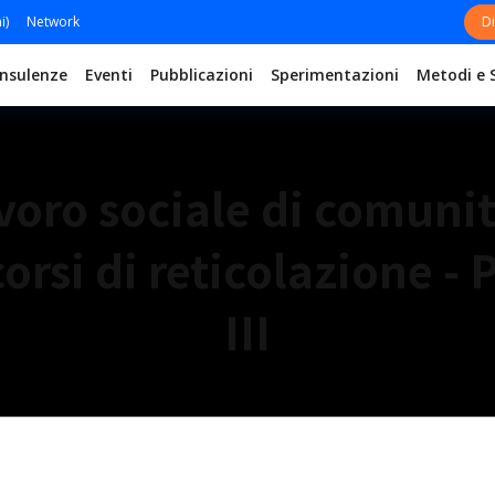
i)
Network
Di
nsulenze
Eventi
Pubblicazioni
Sperimentazioni
Metodi e 
voro sociale di comunit
orsi di reticolazione - 
III