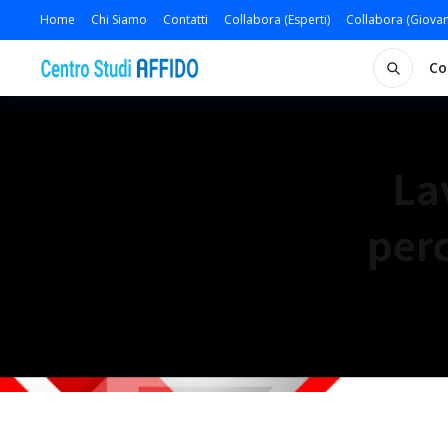
Home
Chi Siamo
Contatti
Collabora (Esperti)
Collabora (Giovan
Co
La
perc