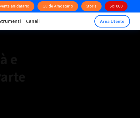
venta affidatario
Guide Affidatario
Storie
5x1000
Strumenti
Canali
Area Utente
à e
Parte