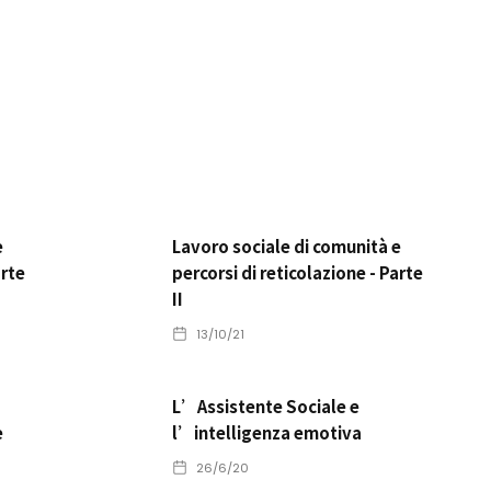
e
Lavoro sociale di comunità e
arte
percorsi di reticolazione - Parte
II
13/10/21
L’Assistente Sociale e
e
l’intelligenza emotiva
26/6/20