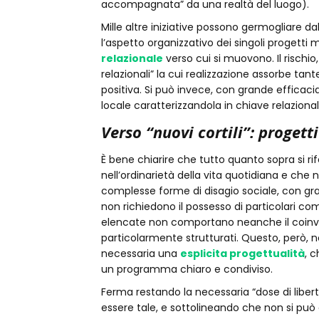
accompagnata” da una realtà del luogo).
Mille altre iniziative possono germogliare d
l’aspetto organizzativo dei singoli progetti
relazionale
verso cui si muovono. Il rischio
relazionali” la cui realizzazione assorbe t
positiva. Si può invece, con grande efficacia
locale caratterizzandola in chiave relazional
Verso “nuovi cortili”: proge
È bene chiarire che tutto quanto sopra si r
nell’ordinarietà della vita quotidiana e che 
complesse forme di disagio sociale, con gra
non richiedono il possesso di particolari co
elencate non comportano neanche il coinvolg
particolarmente strutturati. Questo, però, n
necessaria una
esplicita progettualità
, 
un programma chiaro e condiviso.
Ferma restando la necessaria “dose di liber
essere tale, e sottolineando che non si pu