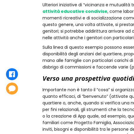
Ulteriori iniziative di “vicinanza e mutualità
attività educative condivise
, come labora
momenti ricreativi e di socializzazione come t
questo genere, una volta attivate, si presta
genitori; si potrebbe addirittura arrivare ad
nelle attività anche i genitori con particolari 
Sulla linea di questo esempio possono esser
disponibilità degli anziani del quartiere, p
mano alle famiglie con particolari carichi 
disbrigo di commissioni e faccende varie (p
Condividi
Verso una prospettiva quotid
Commenta
Importante non è tanto il “cosa” si organizza
quanto efficaci, di “benvenuto” (attivate q
quartiere o, anche, quando si verifica una n
per fini relazionali, gli strumenti che la tecn
o la creazione di App quale, ad esempio, quel
familiari come Progetto Famiglia, Associazi
inviti, bisogni e disponibilità tra le person