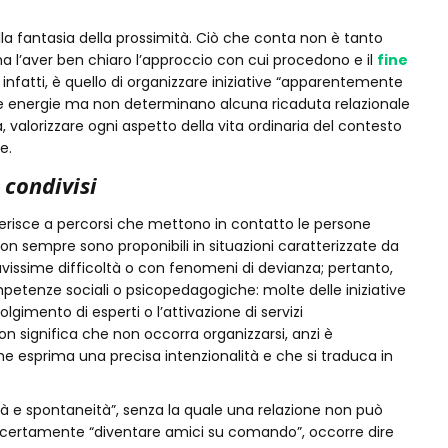
alla fantasia della prossimità. Ciò che conta non è tanto
 ma l’aver ben chiaro l’approccio con cui procedono e il
fine
, infatti, è quello di organizzare iniziative “apparentemente
ante energie ma non determinano alcuna ricaduta relazionale
, valorizzare ogni aspetto della vita ordinaria del contesto
e.
tti condivisi
iferisce a percorsi che mettono in contatto le persone
non sempre sono proponibili in situazioni caratterizzate da
vissime difficoltà o con fenomeni di devianza; pertanto,
mpetenze sociali o psicopedagogiche: molte delle iniziative
imento di esperti o l’attivazione di servizi
on significa che non occorra organizzarsi, anzi è
che esprima una precisa intenzionalità e che si traduca in
tà e spontaneità”, senza la quale una relazione non può
ò certamente “diventare amici su comando”, occorre dire