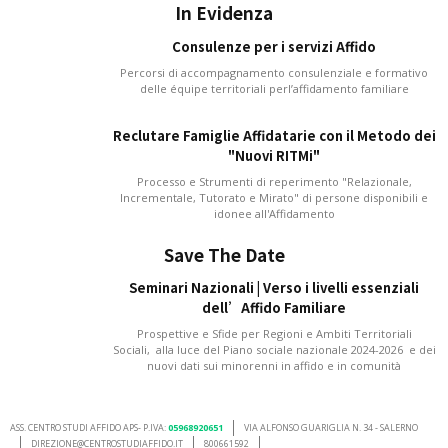
In Evidenza
Consulenze per i servizi Affido
Percorsi di accompagnamento consulenziale e formativo
delle équipe territoriali perl’affidamento familiare
Reclutare Famiglie Affidatarie con il Metodo dei
"Nuovi RITMi"
Processo e Strumenti di reperimento "Relazionale,
Incrementale, Tutorato e Mirato" di persone disponibili e
idonee all'Affidamento
Save The Date
Seminari Nazionali | Verso i livelli essenziali
dell’Affido Familiare
Prospettive e Sfide per Regioni e Ambiti Territoriali
Sociali, alla luce del Piano sociale nazionale 2024-2026 e dei
nuovi dati sui minorenni in affido e in comunità
ASS. CENTRO STUDI AFFIDO APS- P.IVA:
05968920651
VIA ALFONSO GUARIGLIA N. 34 - SALERNO
DIREZIONE@CENTROSTUDIAFFIDO.IT
800661592