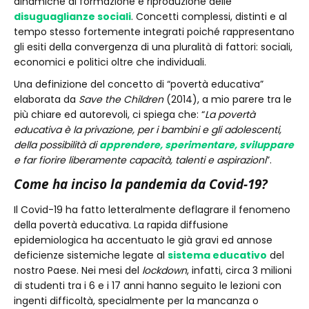
dinamiche di formazione e riproduzione delle
disuguaglianze sociali
. Concetti complessi, distinti e al
tempo stesso fortemente integrati poiché rappresentano
gli esiti della convergenza di una pluralità di fattori: sociali,
economici e politici oltre che individuali.
Una definizione del concetto di “povertà educativa”
elaborata da
Save the Children
(2014), a mio parere tra le
più chiare ed autorevoli, ci spiega che: “
La povertà
educativa è la privazione, per i bambini e gli adolescenti,
della possibilità di
apprendere, sperimentare, sviluppare
e far fiorire liberamente capacità, talenti e aspirazioni
”.
Come ha inciso la pandemia da Covid-19?
Il Covid-19 ha fatto letteralmente deflagrare il fenomeno
della povertà educativa. La rapida diffusione
epidemiologica ha accentuato le già gravi ed annose
deficienze sistemiche legate al
sistema educativo
del
nostro Paese. Nei mesi del
lockdown
, infatti, circa 3 milioni
di studenti tra i 6 e i 17 anni hanno seguito le lezioni con
ingenti difficoltà, specialmente per la mancanza o