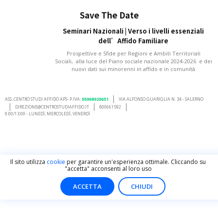
Save The Date
Seminari Nazionali | Verso i livelli essenziali
dell’Affido Familiare
Prospettive e Sfide per Regioni e Ambiti Territoriali
Sociali, alla luce del Piano sociale nazionale 2024-2026 e dei
nuovi dati sui minorenni in affido e in comunità
ASS. CENTRO STUDI AFFIDO APS- P.IVA:
05968920651
VIA ALFONSO GUARIGLIA N. 34 - SALERNO
DIREZIONE@CENTROSTUDIAFFIDO.IT
800661592
9:00/13:00 - LUNEDÌ, MERCOLEDÌ, VENERDÌ
Il sito utilizza
cookie
per garantire un'esperienza ottimale. Cliccando su
"accetta" acconsenti al loro uso
ACCETTA
CHIUDI