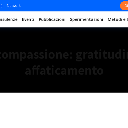
i)
Network
Di
nsulenze
Eventi
Pubblicazioni
Sperimentazioni
Metodi e 
compassione: gratitudi
affaticamento