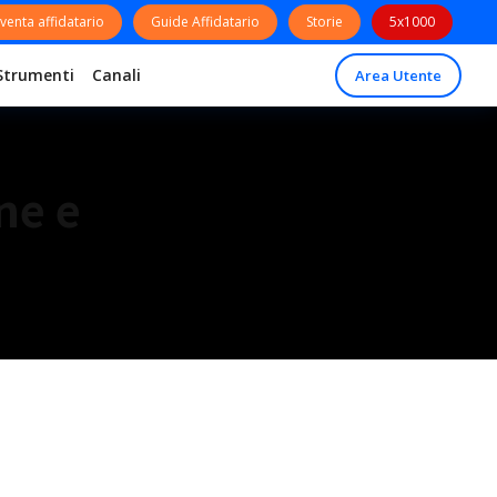
venta affidatario
Guide Affidatario
Storie
5x1000
Strumenti
Canali
Area Utente
ne e