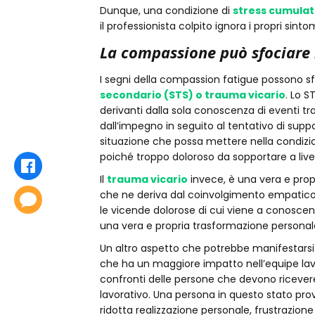
Dunque, una condizione di
stress cumulat
il professionista colpito ignora i propri sint
La compassione può sfociare 
I segni della compassion fatigue possono sf
secondario (STS) o trauma vicario
. Lo S
derivanti dalla sola conoscenza di eventi tra
dall’impegno in seguito al tentativo di supp
situazione che possa mettere nella condizi
poiché troppo doloroso da sopportare a livel
Condividi
Il
trauma vicario
invece, è una vera e prop
che ne deriva dal coinvolgimento empatico ch
Commenta
le vicende dolorose di cui viene a conoscenz
una vera e propria trasformazione personale 
Un altro aspetto che potrebbe manifestarsi 
che ha un maggiore impatto nell’equipe lav
confronti delle persone che devono ricevere
lavorativo. Una persona in questo stato p
ridotta realizzazione personale, frustrazion