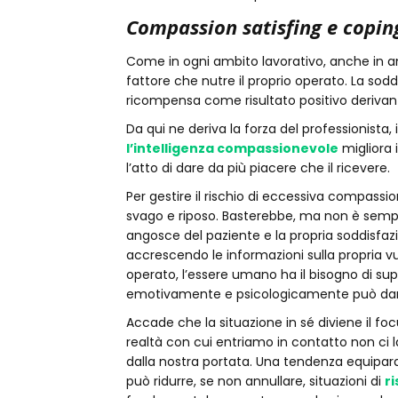
Compassion satisfing e copin
Come in ogni ambito lavorativo, anche in a
fattore che nutre il proprio operato. La sod
ricompensa come risultato positivo derivante d
Da qui ne deriva la forza del professionista
l’intelligenza compassionevole
migliora 
l’atto di dare da più piacere che il ricevere.
Per gestire il rischio di eccessiva compass
svago e riposo. Basterebbe, ma non è semp
angosce del paziente e la propria soddisfazio
accrescendo le informazioni sulla propria vul
operato, l’essere umano ha il bisogno di sup
emotivamente e psicologicamente può dar
Accade che la situazione in sé diviene il foc
realtà con cui entriamo in contatto non ci 
dalla nostra portata. Una tendenza equipar
può ridurre, se non annullare, situazioni di
r