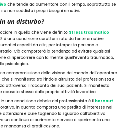
ivo
che tende ad aumentare con il tempo, soprattutto se
omi e non soddisfa i propri bisogni emotivi.
in un disturbo?
ociare in quello che viene definito
Stress traumatico
TS è una condizione caratterizzata da ferite emotive
umatici esperiti da altri, per interposta persona e
ortarlo. Ciò comporterà la tendenza ad evitare qualsiasi
one di ripercorrere con la mente quell’evento traumatico,
lo psicologico.
ria compromissione della visione del mondo dell’operatore
e si manifesta tra l’indole altruista del professionista e
a attraverso il racconto dei suoi pazienti. Si manifesta
causata stesso dalla propria attività lavorativa.
in una condizione debole del professionista è il
bornout
orativa, in quanto comporta una perdita di interesse nei
 attenzioni e cure togliendo lo sguardo dall’obiettivo
rova un continuo esaurimento nervoso e sperimenta una
e e mancanza di gratificazione.