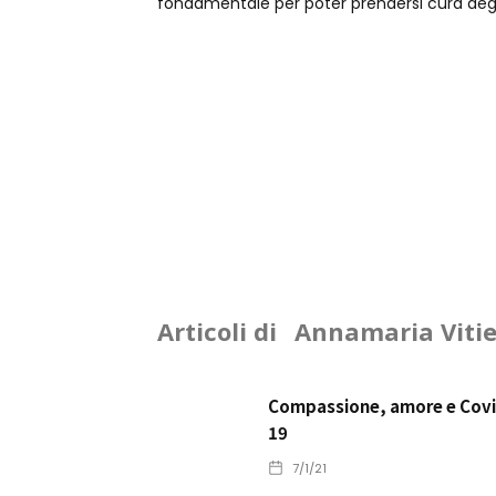
fondamentale per poter prendersi cura degli 
Articoli di
Annamaria Vitie
Compassione, amore e Covi
19
7/1/21