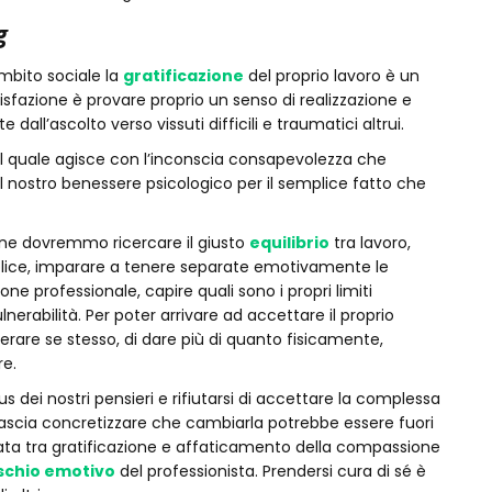
g
mbito sociale la
gratificazione
del proprio lavoro è un
disfazione è provare proprio un senso di realizzazione e
all’ascolto verso vissuti difficili e traumatici altrui.
, il quale agisce con l’inconscia consapevolezza che
il nostro benessere psicologico per il semplice fatto che
ione dovremmo ricercare il giusto
equilibrio
tra lavoro,
lice, imparare a tenere separate emotivamente le
ne professionale, capire quali sono i propri limiti
nerabilità. Per poter arrivare ad accettare il proprio
erare se stesso, di dare più di quanto fisicamente,
e.
us dei nostri pensieri e rifiutarsi di accettare la complessa
lascia concretizzare che cambiarla potrebbe essere fuori
ata tra gratificazione e affaticamento della compassione
ischio emotivo
del professionista. Prendersi cura di sé è