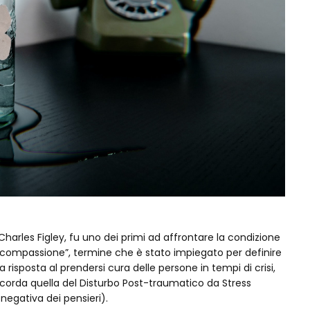
Charles Figley, fu uno dei primi ad affrontare la condizione
 compassione”, termine che è stato impiegato per definire
risposta al prendersi cura delle persone in tempi di crisi,
icorda quella del Disturbo Post-traumatico da Stress
 negativa dei pensieri).