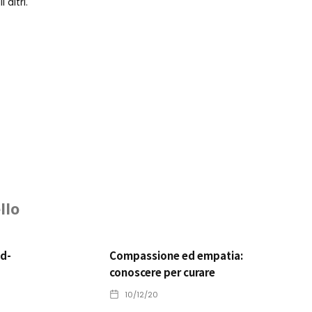
altri.
llo
d-
Compassione ed empatia:
conoscere per curare
10/12/20