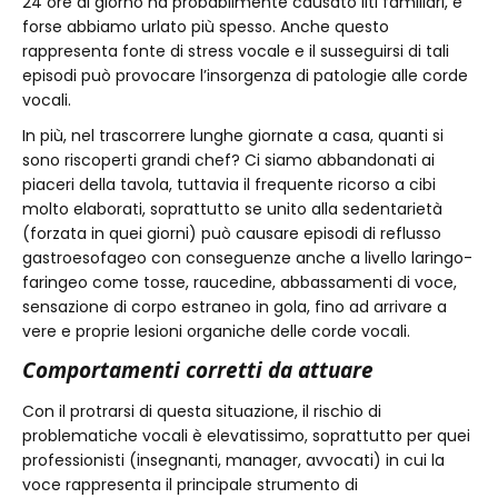
24 ore al giorno ha probabilmente causato liti familiari, e
forse abbiamo urlato più spesso. Anche questo
rappresenta fonte di stress vocale e il susseguirsi di tali
episodi può provocare l’insorgenza di patologie alle corde
vocali.
In più, nel trascorrere lunghe giornate a casa, quanti si
sono riscoperti grandi chef? Ci siamo abbandonati ai
piaceri della tavola, tuttavia il frequente ricorso a cibi
molto elaborati, soprattutto se unito alla sedentarietà
(forzata in quei giorni) può causare episodi di reflusso
gastroesofageo con conseguenze anche a livello laringo-
faringeo come tosse, raucedine, abbassamenti di voce,
sensazione di corpo estraneo in gola, fino ad arrivare a
vere e proprie lesioni organiche delle corde vocali.
Comportamenti corretti da attuare
Con il protrarsi di questa situazione, il rischio di
problematiche vocali è elevatissimo, soprattutto per quei
professionisti (insegnanti, manager, avvocati) in cui la
voce rappresenta il principale strumento di