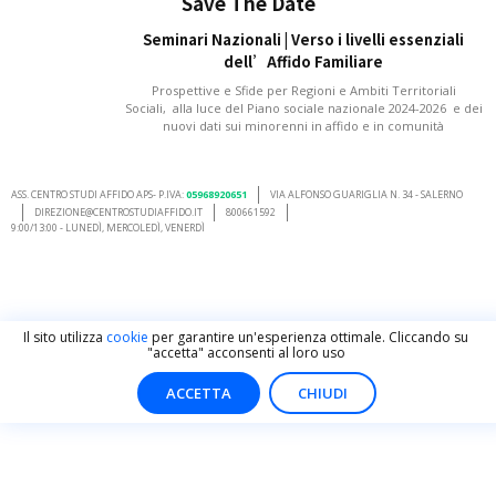
Save The Date
Seminari Nazionali | Verso i livelli essenziali
dell’Affido Familiare
Prospettive e Sfide per Regioni e Ambiti Territoriali
Sociali, alla luce del Piano sociale nazionale 2024-2026 e dei
nuovi dati sui minorenni in affido e in comunità
ASS. CENTRO STUDI AFFIDO APS- P.IVA:
05968920651
VIA ALFONSO GUARIGLIA N. 34 - SALERNO
DIREZIONE@CENTROSTUDIAFFIDO.IT
800661592
9:00/13:00 - LUNEDÌ, MERCOLEDÌ, VENERDÌ
Il sito utilizza
cookie
per garantire un'esperienza ottimale. Cliccando su
"accetta" acconsenti al loro uso
ACCETTA
CHIUDI