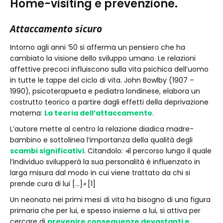
Home-visiting e prevenzione.
Attaccamento sicuro
Intorno agli anni ’50 si afferma un pensiero che ha
cambiato la visione dello sviluppo umano. Le relazioni
affettive precoci influiscono sulla vita psichica dell’uomo
in tutte le tappe del ciclo di vita. John Bowlby (1907 –
1990), psicoterapueta e pediatra londinese, elabora un
costrutto teorico a partire dagli effetti della deprivazione
materna:
La teoria dell’attaccamento
.
L’autore mette al centro la relazione diadica madre-
bambino e sottolinea l’importanza della qualità degli
scambi significativi
. Citandolo:
«
il percorso lungo il quale
l’individuo svilupperà la sua personalità è influenzato in
larga misura dal modo in cui viene trattato da chi si
prende cura di lui […]
»
[1]
Un neonato nei primi mesi di vita ha bisogno di una figura
primaria che per lui, e spesso insieme a lui, si attiva per
cercare di
prevenire conseguenze devastanti e